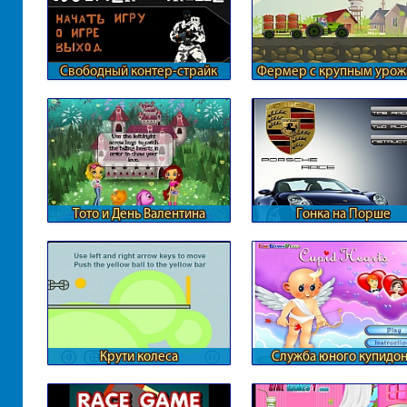
Свободный контер-страйк
Фермер с крупным уро
Тото и День Валентина
Гонка на Порше
Крути колеса
Служба юного купидо