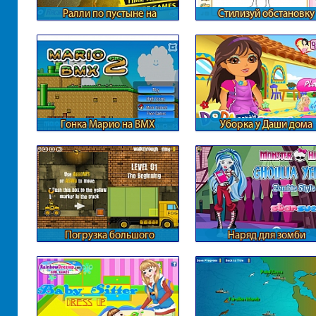
Ралли по пустыне на
Стилизуй обстановку
внедорожниках
Гонка Марио на BMX
Уборка у Даши дома
Погрузка большого
Наряд для зомби
грузовика