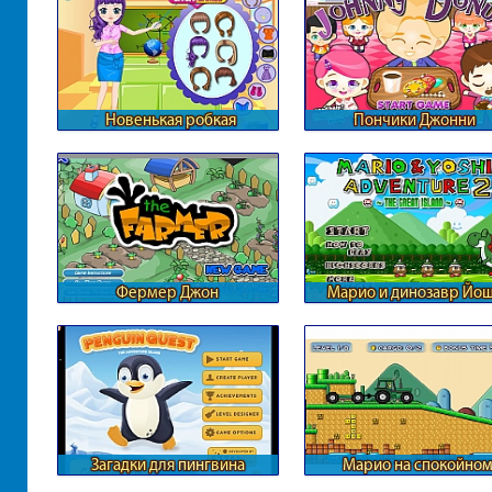
Новенькая робкая
Пончики Джонни
учительница
Фермер Джон
Марио и динозавр Йо
Загадки для пингвина
Марио на спокойно
тракторе