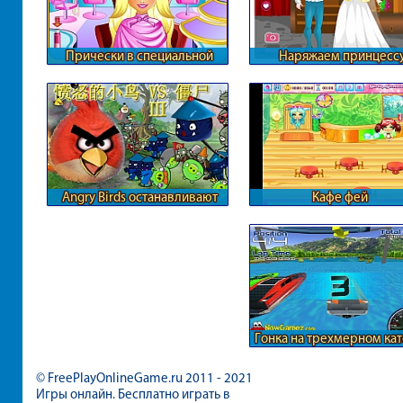
Прически в специальной
Наряжаем принцесс
студии
средневековья
Angry Birds останавливают
Кафе фей
зомби
Гонка на трехмерном ка
© FreePlayOnlineGame.ru 2011 - 2021
Игры онлайн. Бесплатно играть в