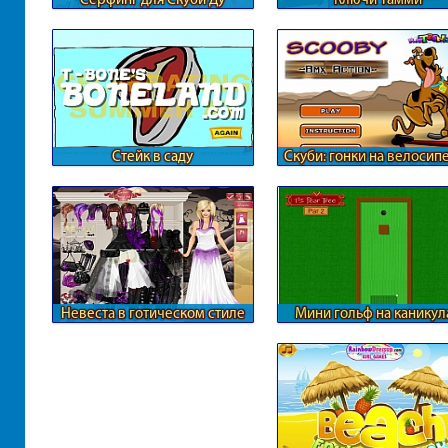
Стейк в саду
Скуби: гонки на велосип
Невеста в готическом стиле
Мини гольф на каникул