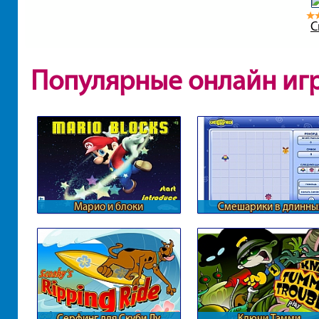
С
Популярные онлайн иг
Марио и блоки
Смешарики в длинны
линиях
Серфинг для Скуби Ду
Ключи Тамми