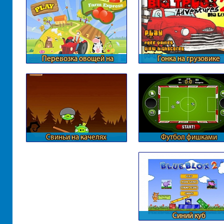
Перевозка овощей на
Гонка на грузовике
ферме
Свиньи на качелях
Футбол фишками
Синий куб