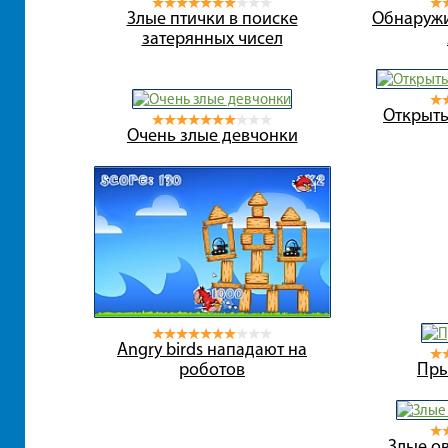
Злые птички в поиске
Обнаружи
затерянных чисел
Открыть
Очень злые девчонки
Angry birds нападают на
роботов
Пры
Злые о