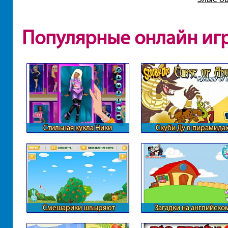
Популярные онлайн иг
Стильная кукла Ники
Скуби Ду в пирамида
Смешарики швыряют
Загадки на английско
предметы