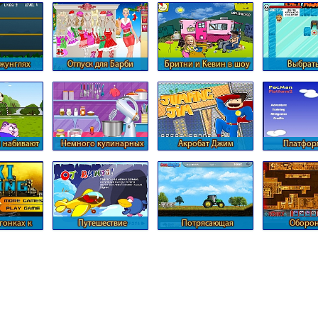
жунглях
Отпуск для Барби
Бритни и Кевин в шоу
Выбрать
бизнесе
скользкой 
 набивают
Немного кулинарных
Акробат Джим
Платфор
ч
хитростей
Pacma
 гонках к
Путешествие
Потрясающая
Оборон
орту
смешариков в
местность для трактора
микросх
паралельные миры