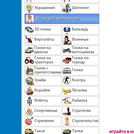
Украшения
Шоппинг
Игры для мальчиков
3D гонки
Бильярд
Вертолёты
Военные
Гонки на
Гонки на
джипах
мотоциклах
Гонки на
Гонки по
тракторах
городу
Гонки с
Гонки
препятствиями
Зомби
Контра
Корабли
Леталки
Роботы
Рыбалка
Спортивные
Стратегии
Стрелялки
Строительство
Такси
Танки
играйте в 