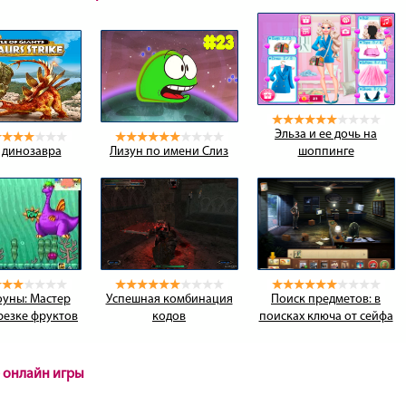
Эльза и ее дочь на
 динозавра
Лизун по имени Слиз
шоппинге
уны: Мастер
Успешная комбинация
Поиск предметов: в
 резке фруктов
кодов
поисках ключа от сейфа
 онлайн игры