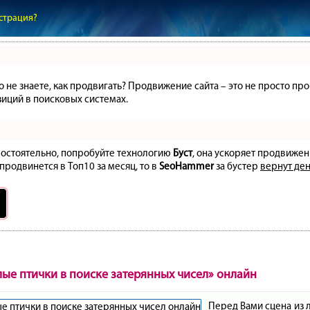
страция?
но не знаете, как продвигать? Продвижение сайта – это не просто 
иций в поисковых системах.
амостоятельно, попробуйте технологию
Буст
, она ускоряет продвижен
 продвинется в Топ10 за месяц, то в
SeoHammer
за бустер
вернут ден
лые птички в поиске затерянных чисел» онлайн
Перед Вами сцена из 