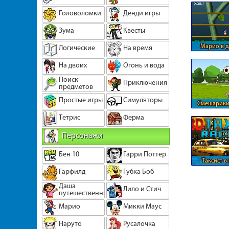
Головоломки
Денди игры
Зума
Квесты
Марио в д
Логические
На время
На двоих
Огонь и вода
Поиск
Приключения
предметов
Простые игры
Симуляторы
Смешарики
мя
Тетрис
Ферма
Персонажи
Бен 10
Гарри Поттер
Таксист в
аэроп
Гарфилд
Губка Боб
Даша
Лило и Стич
путешественница
Марио
Микки Маус
Наруто
Русалочка