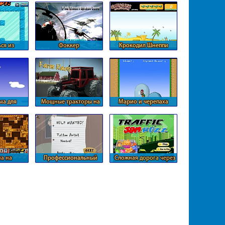
ся из
Фоккер
Крокодил Шнеппи
пещеры
ма для
Мощные тракторы на
Марио и черепаха
nа
кольцевой трассы
а на
Профессиональный
Сложная дорога через
емах
салон татуировок
пробку