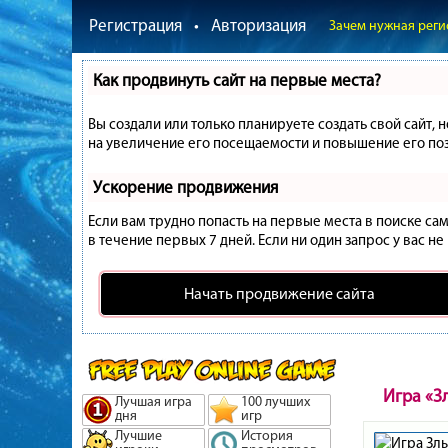
Регистрация
•
Авторизация
Зачем нужная реги
Как продвинуть сайт на первые места?
Вы создали или только планируете создать свой сайт, 
на увеличение его посещаемости и повышение его поз
Ускорение продвижения
Если вам трудно попасть на первые места в поиске с
в течение первых 7 дней. Если ни один запрос у вас не
Начать продвижение сайта
Игра «З
Лучшая игра
100 лучших
дня
игр
Лучшие
История