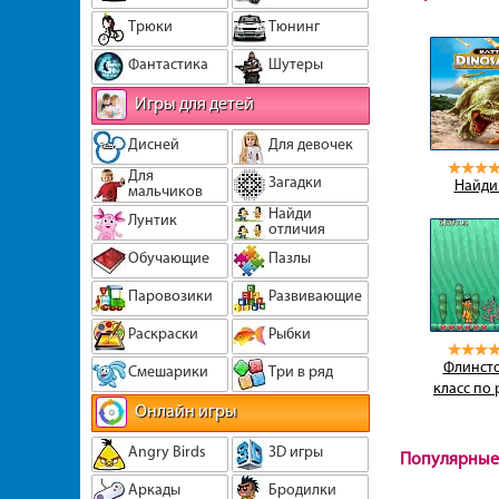
Трюки
Тюнинг
Фантастика
Шутеры
Игры для детей
Дисней
Для девочек
Для
Загадки
Найди
мальчиков
Найди
Лунтик
отличия
Обучающие
Пазлы
Паровозики
Развивающие
Раскраски
Рыбки
Флинсто
Смешарики
Три в ряд
класс по
Онлайн игры
Angry Birds
3D игры
Популярные
Аркады
Бродилки