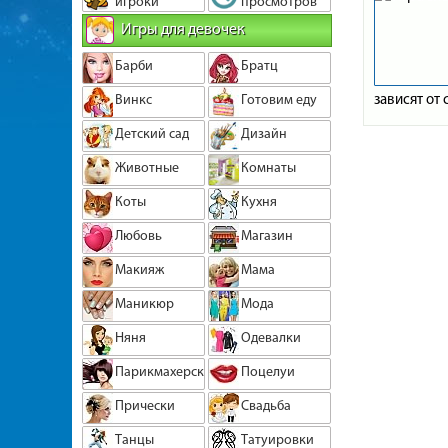
игроки
просмотров
Игры для девочек
Барби
Братц
зависят от
Винкс
Готовим еду
Детский сад
Дизайн
Животные
Комнаты
Коты
Кухня
Любовь
Магазин
Макияж
Мама
Маникюр
Мода
Няня
Одевалки
Парикмахерская
Поцелуи
Прически
Свадьба
Танцы
Татуировки