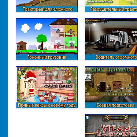
Тракторый для сложного
Разрушительный тракт
рельефа
Гоночный грузовик
Водитель огромного
грузовика
Пряные кексы к новому году
Боевая подготовка