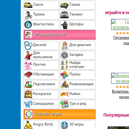
Такси
Танки
играйте в 
Трюки
Тюнинг
Фантастика
Шутеры
Игры для детей
Грузови
пр
Дисней
Для девочек
Для
Загадки
мальчиков
Найди
Лунтик
отличия
Обучающие
Пазлы
Паровозики
Развивающие
Водитель
Раскраски
Рыбки
ночн
Смешарики
Три в ряд
Онлайн игры
Популярные
Angry Birds
3D игры