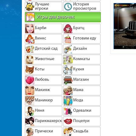
Лучшие
История
игроки
просмотров
Игры для девочек
Барби
Братц
Винкс
Готовим еду
Детский сад
Дизайн
Животные
Комнаты
Коты
Кухня
Любовь
Магазин
Макияж
Мама
Маникюр
Мода
Няня
Одевалки
Парикмахерская
Поцелуи
Прически
Свадьба