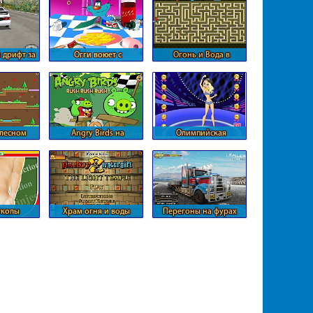
 дрифт за
Огги воюет с
Огонь и Вода в
ом
тараканами
длинном лабиринте
 лесном
Angry Birds на
Олимпийская
е
самодельном
чемпионка
автомобиле
уколы
Храм огня и воды
Перегоны на фурах