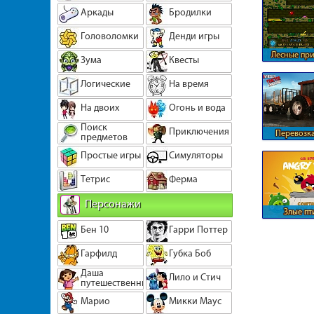
Аркады
Бродилки
Головоломки
Денди игры
Лесные пр
Зума
Квесты
огня и 
Логические
На время
На двоих
Огонь и вода
Поиск
Приключения
Перевозка
предметов
тракт
Простые игры
Симуляторы
Тетрис
Ферма
Персонажи
Злые пт
деревя
Бен 10
Гарри Поттер
автомо
Гарфилд
Губка Боб
Даша
Лило и Стич
путешественница
Марио
Микки Маус