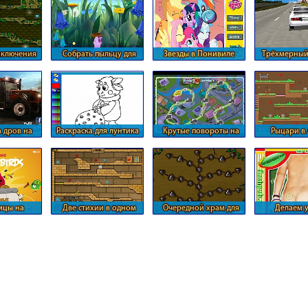
иключения
Собрать пыльцу для
Звезды в Понивиле
Трёхмерный
воды
Лунтика
город
 дров на
Раскраска для лунтика
Крутые повороты на
Рыцари в
оре
железной дороге
храм
ицы на
Две стихии в одном
Очередной храм для
Делаем 
нных
месте
огня и воды
билях