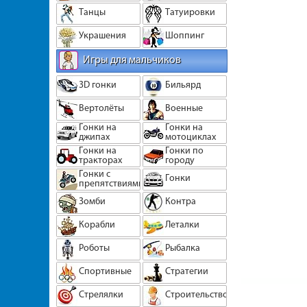
Танцы
Татуировки
Украшения
Шоппинг
Игры для мальчиков
3D гонки
Бильярд
Вертолёты
Военные
Гонки на
Гонки на
джипах
мотоциклах
Гонки на
Гонки по
тракторах
городу
Гонки с
Гонки
препятствиями
Зомби
Контра
Корабли
Леталки
Роботы
Рыбалка
Спортивные
Стратегии
Стрелялки
Строительство