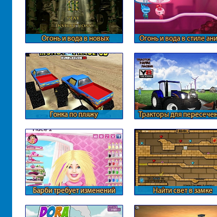
Огонь и вода в новых
Огонь и вода в стиле ан
приключениях
Гонка по пляжу
Тракторы для пересече
местности
Барби требует изменений
Найти свет в замке