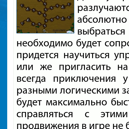
разлучают
абсолютн
выбратьс
необходимо будет сопро
придется научиться уп
или же пригласить на
всегда приключения у
разными логическими з
будет максимально быс
справляться с этим
продвижения в игре не б