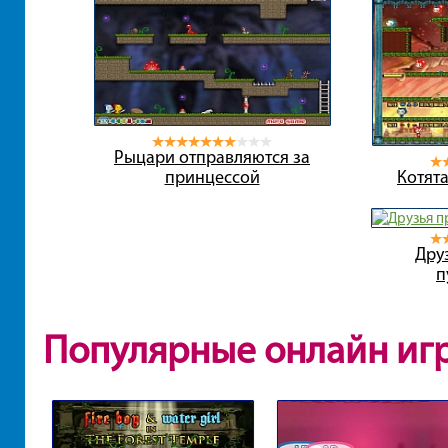
Рыцари отправляются за
принцессой
Котята
Дру
п
Популярные онлайн иг