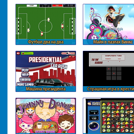
Футбол два на два
Майя в пазлах Винкс
Машина президента
Страшная игра в крести
нолики