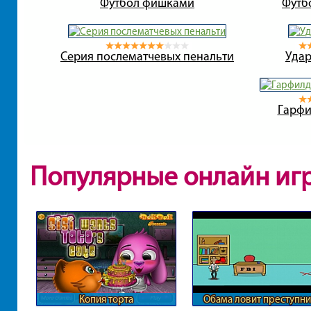
Футбол фишками
Футб
Серия послематчевых пенальти
Удар
Гарфи
Популярные онлайн иг
Копия торта
Обама ловит преступни