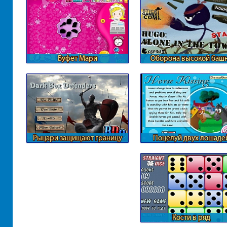
Буфет Мари
Оборона высокой баш
Рыцари защищают границу
Поцелуй двух лошаде
Кости в ряд