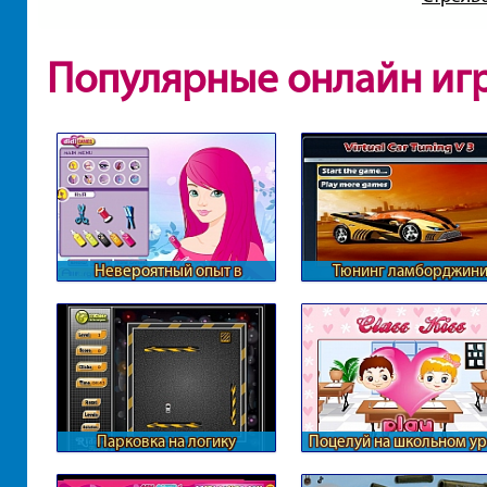
Популярные онлайн иг
Невероятный опыт в
Тюнинг ламборджин
парикмахерской
Парковка на логику
Поцелуй на школьном у