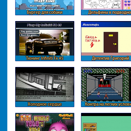
Бургер для собаки
Дельфины в подводн
мире
Тюнинг Infiniti Fx 45
Детектив Григорий
Холодное сердце
Контра на легких услов