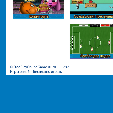
Копия торта
Обама ловит преступни
Футбол два на два
© FreePlayOnlineGame.ru 2011 - 2021
Игры онлайн. Бесплатно играть в
игры для девочек и мальчиков