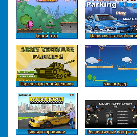
Герой Тото
Парковка автомобилей
ГТА
Парковка военной техники
Баланс ядер
Такси по правилам
Реалистичный контр-стр