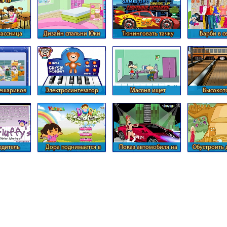
ассница
Дизайн спальни Юки
Тюнинговать тачку
Барби в с
на уроках
МакВина
местно
ешариков
Электросинтезатор
Масяня ищет
Высокот
приключения
боули
едитель
Дора поднимается в
Показ автомобиля на
Обустроить 
горы на велосипеде
автошоу
Винк