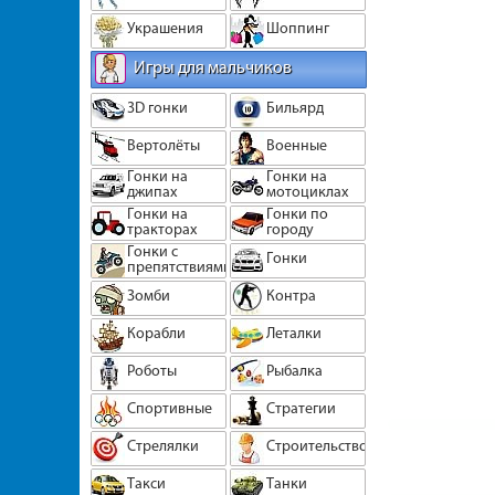
Украшения
Шоппинг
Игры для мальчиков
3D гонки
Бильярд
Вертолёты
Военные
Гонки на
Гонки на
джипах
мотоциклах
Гонки на
Гонки по
тракторах
городу
Гонки с
Гонки
препятствиями
Зомби
Контра
Корабли
Леталки
Роботы
Рыбалка
Спортивные
Стратегии
Стрелялки
Строительство
Такси
Танки