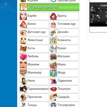
игроки
просмотров
Игры для девочек
Барби
Братц
Винкс
Готовим еду
Детский сад
Дизайн
Животные
Комнаты
Коты
Кухня
Любовь
Магазин
Макияж
Мама
Маникюр
Мода
Няня
Одевалки
Парикмахерская
Поцелуи
Прически
Свадьба
Танцы
Татуировки