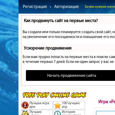
Регистрация
•
Авторизация
Зачем нужная реги
Как продвинуть сайт на первые места?
Вы создали или только планируете создать свой сайт, 
на увеличение его посещаемости и повышение его поз
Ускорение продвижения
Если вам трудно попасть на первые места в поиске с
в течение первых 7 дней. Если ни один запрос у вас не
Начать продвижение сайта
Игра «Р
Лучшая игра
100 лучших
дня
игр
Лучшие
История