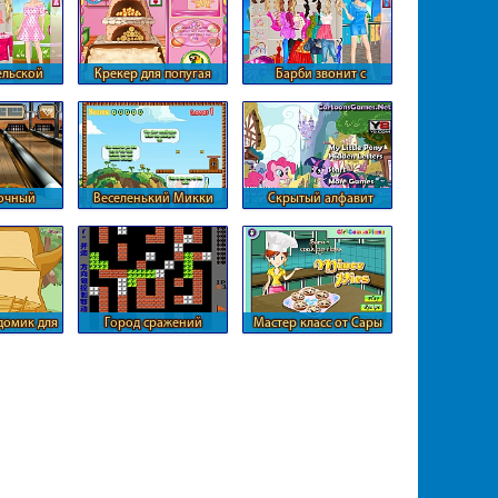
ельской
Крекер для попугая
Барби звонит с
сти
таксофона
очный
Веселенький Микки
Скрытый алфавит
нг
Понивиля
домик для
Город сражений
Мастер класс от Сары
с