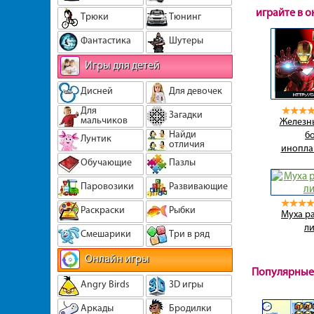
играйте в 
Трюки
Тюнинг
Фантастика
Шутеры
Игры для детей
Дисней
Для девочек
Для
Загадки
мальчиков
Железны
Найди
б
Лунтик
отличия
инопла
Обучающие
Пазлы
Паровозики
Развивающие
Раскраски
Рыбки
Муха р
л
Смешарики
Три в ряд
Онлайн игры
Популярные
Angry Birds
3D игры
Аркады
Бродилки