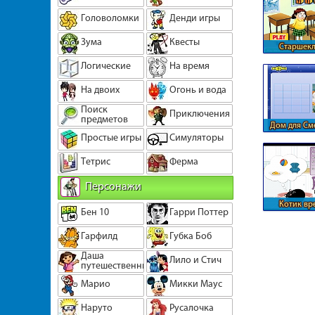
Головоломки
Денди игры
Зума
Квесты
Старшекл
отвлекается 
Логические
На время
На двоих
Огонь и вода
Поиск
Приключения
предметов
Дом для См
Простые игры
Симуляторы
Тетрис
Ферма
Персонажи
Котик вр
Бен 10
Гарри Поттер
Гарфилд
Губка Боб
Даша
Лило и Стич
путешественница
Марио
Микки Маус
Наруто
Русалочка