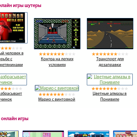
онлайн игры шутеры
й человек в
орьбе с
Контра на легких
Транспорт для
нетянинами
условиях
дозаправки
азбрасывает
Цветные алмазы в
ичинок
Марио с винтовкой
Понивиле
 онлайн игры