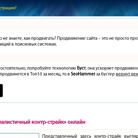
страция?
но не знаете, как продвигать? Продвижение сайта – это не просто 
иций в поисковых системах.
амостоятельно, попробуйте технологию
Буст
, она ускоряет продвижен
 продвинется в Топ10 за месяц, то в
SeoHammer
за бустер
вернут ден
еалистичный контр-страйк» онлайн
Представленный здесь контр-страйк выгл