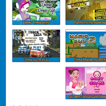
Винкс Текна клуб
Ралли по пустыне на
внедорожниках
Гонки на тягачах
Гонка Марио на BMX
Профессиональаня нян
для ребенка