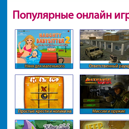
Популярные онлайн иг
Няня для маленького
Ответственный раун
ребенка
Контры
Простые крести и нолики на
Миссии и оружие
двоих