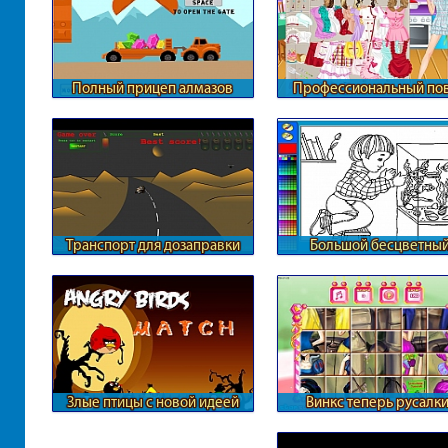
Полный прицеп алмазов
Профессиональный по
Барби
Транспорт для дозаправки
Большой бесцветны
аквариум
Злые птицы с новой идеей
Винкс теперь русалк