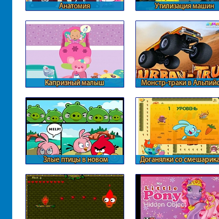
Анатомия
Утилизация машин
Капризный малыш
Монстр-траки в Альпий
горах
Злые птицы в новом
Доганялки со смешарик
формате