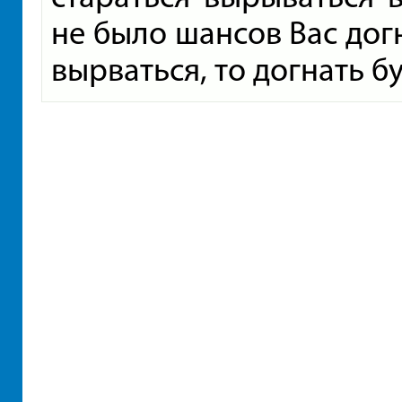
не было шансов Вас догн
вырваться, то догнать б