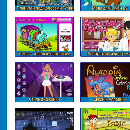
Планктон под колесами Губки
Мода для Скуби Ду
Боба
Томас - веселый паровозик
Лаборатории для хим
любви
Стиль диджейки
Джин и Алладин