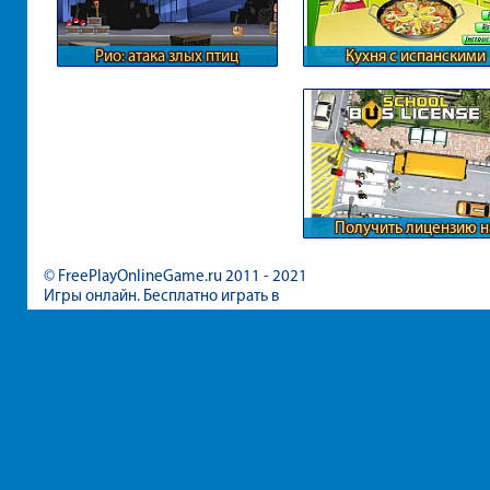
Рио: атака злых птиц
Кухня с испанскими
ингредиентами
Получить лицензию н
перевозки
© FreePlayOnlineGame.ru 2011 - 2021
Игры онлайн. Бесплатно играть в
игры для девочек и мальчиков