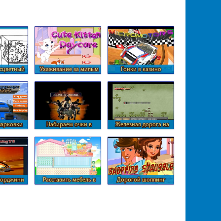
сцветный
Ухаживание за милым
Гонки в казино
ум
котенком
парковки
Набираем очки в
Железная дорога на
ы
Counter-Strike
новых участках
борджини
Расставить мебель в
Дорогой шоппинг
домике Барби