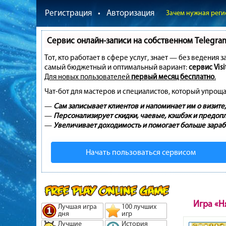
Регистрация
•
Авторизация
Зачем нужная реги
Сервис онлайн-записи на собственном Telegra
Тот, кто работает в сфере услуг, знает — без ведения 
самый бюджетный и оптимальный вариант:
сервис Visi
Для новых пользователей
первый месяц бесплатно
.
Чат-бот для мастеров и специалистов, который упроща
—
Сам записывает клиентов и напоминает им о визите;
—
Персонализирует скидки, чаевые, кэшбэк и предопл
—
Увеличивает доходимость и помогает больше зараб
Начать пользоваться сервисом
Игра «Н
Лучшая игра
100 лучших
дня
игр
Лучшие
История