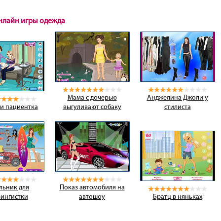
онлайн игры одежда
Мама с дочерью
Анджелина Джоли у
и пациентка
выгуливают собаку
стилиста
льник для
Показ автомобиля на
ингистки
автошоу
Братц в няньках