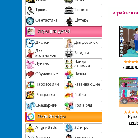
Трюки
Тюнинг
играйте в 
Фантастика
Шутеры
Игры для детей
Дисней
Для девочек
Для
Загадки
мальчиков
Найди
Лунтик
отличия
Доктор 
Обучающие
Пазлы
Паровозики
Развивающие
Раскраски
Рыбки
Смешарики
Три в ряд
Онлайн игры
Купа
серф
Angry Birds
3D игры
Аркады
Бродилки