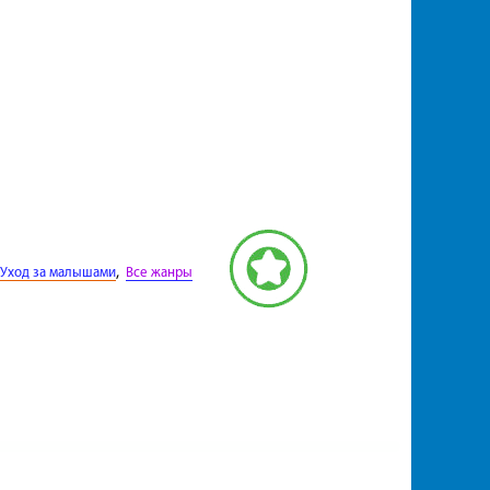
,
Уход за малышами
Все жанры