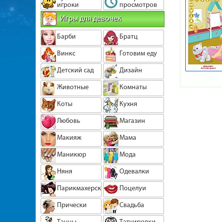
игроки
просмотров
Игры для девочек
Барби
Братц
Винкс
Готовим еду
Детский сад
Дизайн
Животные
Комнаты
Коты
Кухня
Любовь
Магазин
Макияж
Мама
Маникюр
Мода
Няня
Одевалки
Парикмахерская
Поцелуи
Прически
Свадьба
Танцы
Татуировки