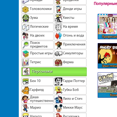
Популярные
Головоломки
Денди игры
Зума
Квесты
Логические
На время
На двоих
Огонь и вода
Професси
повар 
Поиск
Приключения
предметов
Простые игры
Симуляторы
Тетрис
Ферма
Злые птиц
Персонажи
иде
Бен 10
Гарри Поттер
Гарфилд
Губка Боб
Кон
Даша
Лило и Стич
путешественница
Марио
Микки Маус
Наруто
Русалочка