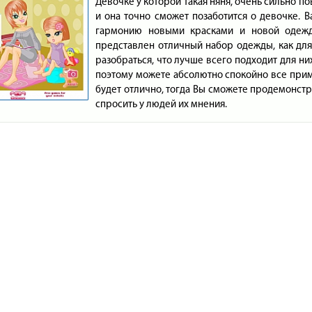
Девочке у которой такая няня, очень сильно п
и она точно сможет позаботится о девочке. 
гармонию новыми красками и новой одеждо
представлен отличный набор одежды, как для 
разобраться, что лучше всего подходит для н
поэтому можете абсолютно спокойно все прим
будет отлично, тогда Вы сможете продемонстри
спросить у людей их мнения.