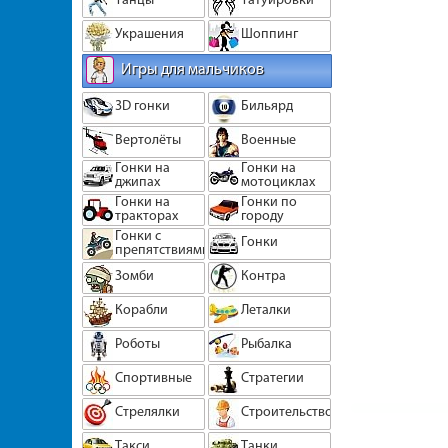
Украшения
Шоппинг
Игры для мальчиков
3D гонки
Бильярд
Вертолёты
Военные
Гонки на
Гонки на
джипах
мотоциклах
Гонки на
Гонки по
тракторах
городу
Гонки с
Гонки
препятствиями
Зомби
Контра
Корабли
Леталки
Роботы
Рыбалка
Спортивные
Стратегии
Стрелялки
Строительство
Такси
Танки