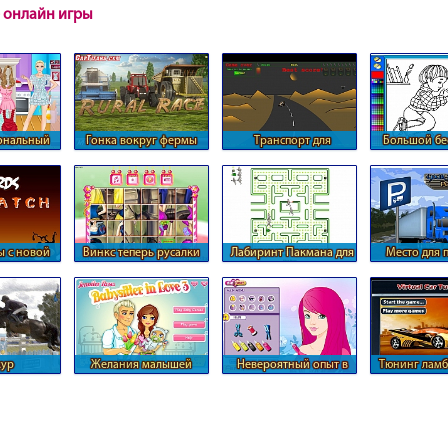
 онлайн игры
ональный
Гонка вокруг фермы
Транспорт для
Большой бе
Барби
дозаправки
аквари
ы с новой
Винкс теперь русалки
Лабиринт Пакмана для
Место для 
ей
Бена 10
фур
кур
Желания малышей
Невероятный опыт в
Тюнинг лам
парикмахерской