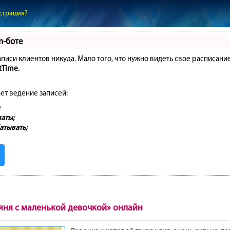
страция?
m-боте
записи клиентов никуда. Мало того, что нужно видеть свое расписани
tTime.
ет ведение записей:
аты;
атывать;
яня с маленькой девочкой» онлайн