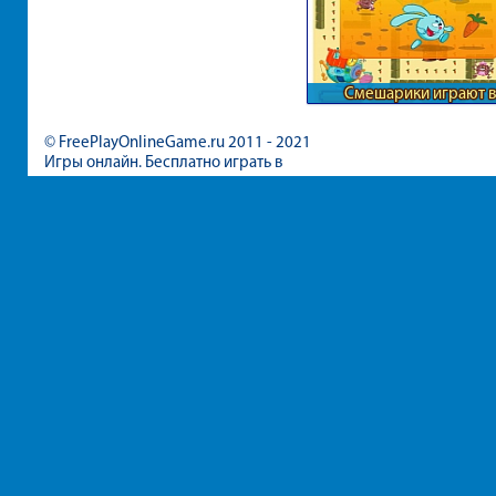
Смешарики играют 
догонялки
© FreePlayOnlineGame.ru 2011 - 2021
Игры онлайн. Бесплатно играть в
игры для девочек и мальчиков