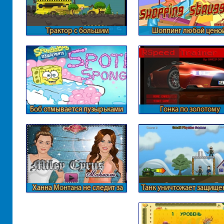
Трактор с большим
Шоппинг любой цено
прицепом
Боб отмывается пузырьками
Гонка по золотому
лабиринту
Ханна Монтана не следит за
Танк уничтожает защище
собой
солдат