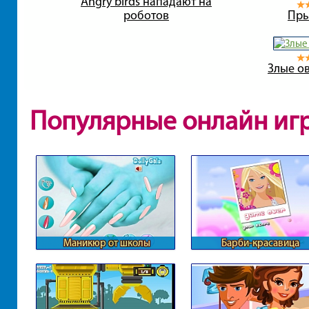
Angry birds нападают на
роботов
Пры
Злые о
Популярные онлайн иг
Маникюр от школы
Барби-красавица
монстров