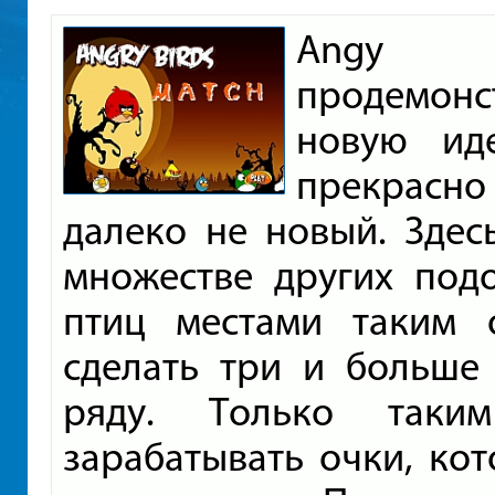
Angy 
продемон
новую ид
прекрасно
далеко не новый. Здес
множестве других подо
птиц местами таким 
сделать три и больше
ряду. Только таки
зарабатывать очки, ко