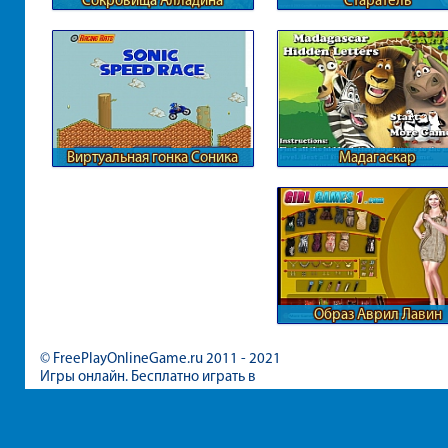
Сокровища Алладина
Старатель
Виртуальная гонка Соника
Мадагаскар
Образ Аврил Лавин
© FreePlayOnlineGame.ru 2011 - 2021
Игры онлайн. Бесплатно играть в
игры для девочек и мальчиков