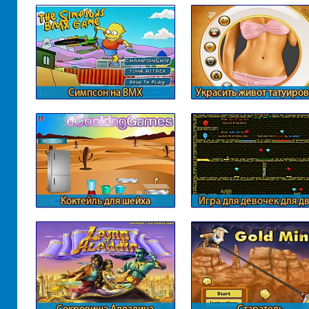
Симпсон на ВМХ
Украсить живот татуиро
Коктейль для шейха
Игра для девочек для д
огонь и вода