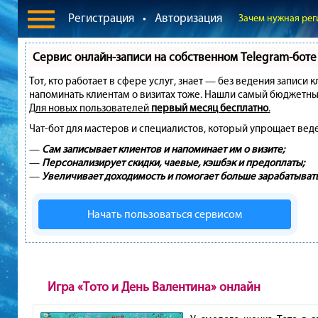
Регистрация
•
Авторизация
Зачем нужная рег
Сервис онлайн-записи на собственном Telegram-боте
Тот, кто работает в сфере услуг, знает — без ведения записи 
напоминать клиентам о визитах тоже. Нашли самый бюджетны
Для новых пользователей
первый месяц бесплатно
.
Чат-бот для мастеров и специалистов, который упрощает вед
—
Сам записывает клиентов и напоминает им о визите;
—
Персонализирует скидки, чаевые, кэшбэк и предоплаты;
—
Увеличивает доходимость и помогает больше зарабатывать
Начать пользоваться сервисом
Игра «Тото и День Валентина» онлайн