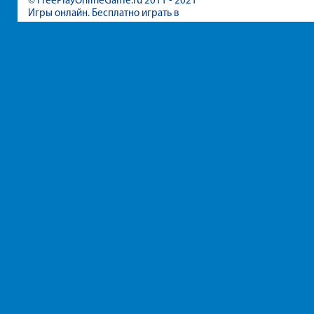
© FreePlayOnlineGame.ru 2011 - 2021
Игры онлайн. Бесплатно играть в
игры для девочек и мальчиков