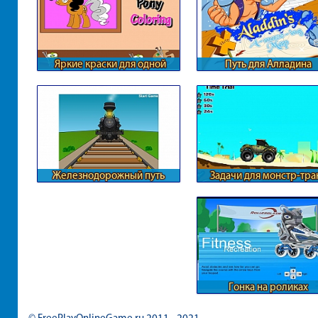
Яркие краски для одной
Путь для Алладина
пони
Железнодорожный путь
Задачи для монстр-тра
Гонка на роликах