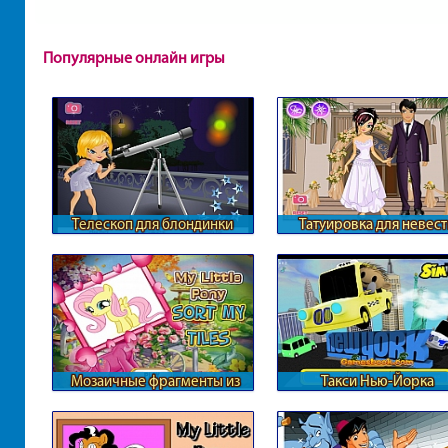
Популярные онлайн игры
Телескоп для блондинки
Татуировка для невес
Мозаичные фрагменты из
Такси Нью-Йорка
Понивиля