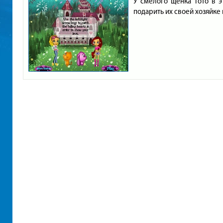
У смелого щенка Тото в э
подарить их своей хозяйке 