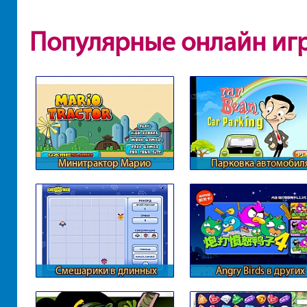
Популярные онлайн иг
Минитрактор Марио
Парковка автомобил
Мистера Бина
Смешарики в длинных
Angry Birds в других
линиях
измерениях