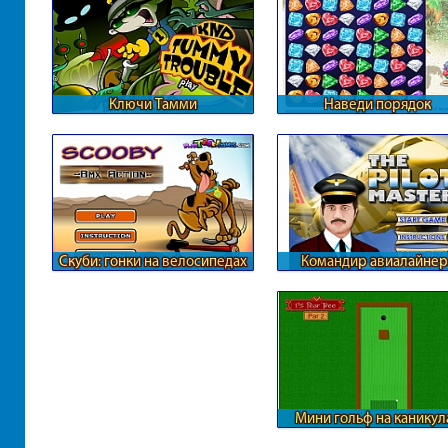
Ключи Тамми
Наведи порядок
Скуби: гонки на велосипедах
Командир авиалайнер
Мини гольф на каникул