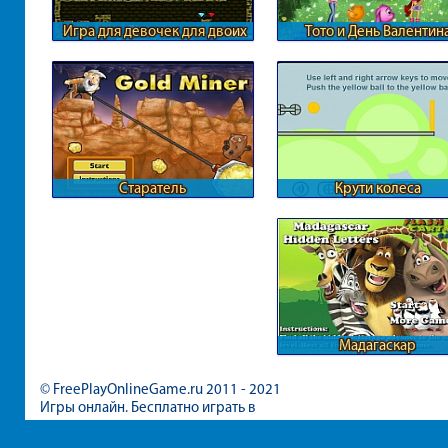
Игра для девочек для двоих
Тото и День Валентин
огонь и вода
Старатель
Крути колеса
Мадагаскар
© FreePlayOnlineGame.ru 2011 - 2021
Игры онлайн. Бесплатно играть в
игры для девочек и мальчиков