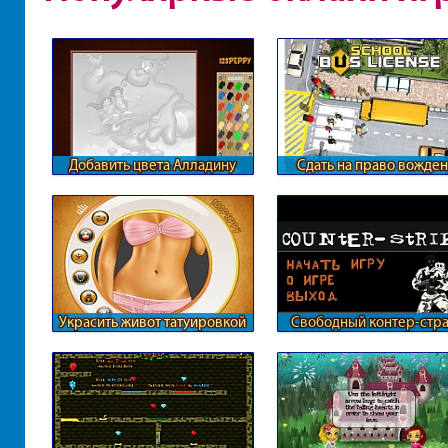
Добавить цвета Алладину
Сдать на право вожде
автобусом
Украсить живот татуировкой
Свободный контер-стр