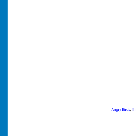
,
Angry Birds
П