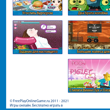
Угостить бургером
Два брата колобка
Задания для настоящего
Большие колеса для
парикмахера
разрушения
Стиляги Винни Пух и Пят
© FreePlayOnlineGame.ru 2011 - 2021
Игры онлайн. Бесплатно играть в
игры для девочек и мальчиков