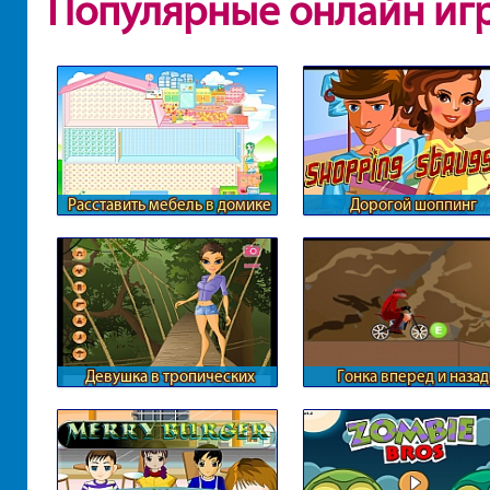
Популярные онлайн иг
Расставить мебель в домике
Дорогой шоппинг
Барби
Девушка в тропических
Гонка вперед и назад
джунглях