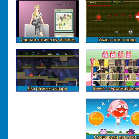
Сделать прическу, макияж,
Ужасы огня и воды
маникюр и одеть
Два разных рыцаря
Винкс с героями Дисн
Смешарики прыгают 