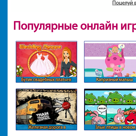
Поцелуй 
Популярные онлайн иг
Бутик свадебных платьев
Капризный малыш
Железная дорога в
Злые птицы в новом
масштабах страны
формате