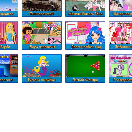
ешариков
Танк с ракетой
Макияж Рошель Гойл
Шикарное п
Барб
 Барби
Дора перевозит
Долгая работа над
Любовная 
животных
прической
Барб
орогого
Русалка на рифах
Легкий бильярд
Последоват
ча
сердечек 