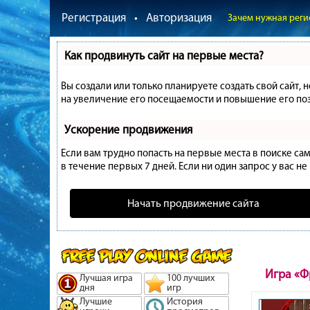
Регистрация
•
Авторизация
Зачем нужная реги
Как продвинуть сайт на первые места?
Вы создали или только планируете создать свой сайт, 
на увеличение его посещаемости и повышение его поз
Ускорение продвижения
Если вам трудно попасть на первые места в поиске с
в течение первых 7 дней. Если ни один запрос у вас не
Начать продвижение сайта
Игра «Ф
Лучшая игра
100 лучших
дня
игр
Лучшие
История