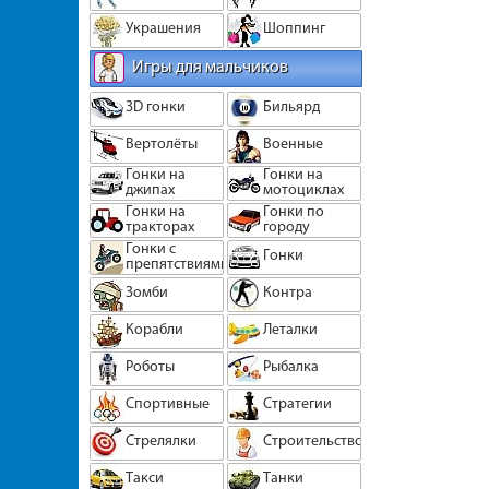
Украшения
Шоппинг
Игры для мальчиков
3D гонки
Бильярд
Вертолёты
Военные
Гонки на
Гонки на
джипах
мотоциклах
Гонки на
Гонки по
тракторах
городу
Гонки с
Гонки
препятствиями
Зомби
Контра
Корабли
Леталки
Роботы
Рыбалка
Спортивные
Стратегии
Стрелялки
Строительство
Такси
Танки