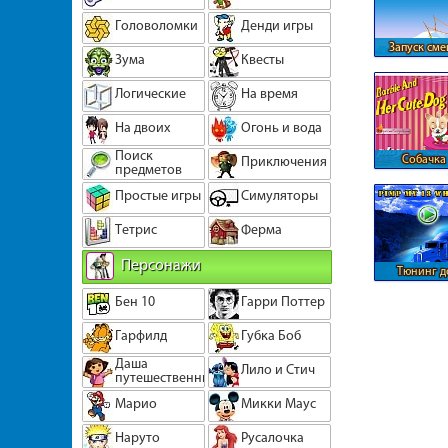
Головоломки
Денди игры
Запуск см
Зума
Квесты
Логические
На время
На двоих
Огонь и вода
Поиск
Собачка
Приключения
предметов
Простые игры
Симуляторы
Тетрис
Ферма
Персонажи
Тюнинг д
тяга
Бен 10
Гарри Поттер
Гарфилд
Губка Боб
Даша
Лило и Стич
путешественница
Марио
Микки Маус
Наруто
Русалочка