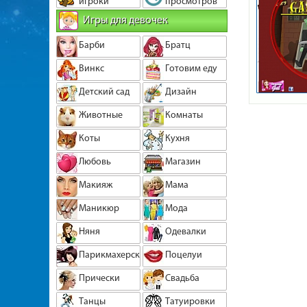
игроки
просмотров
Игры для девочек
Барби
Братц
Винкс
Готовим еду
Детский сад
Дизайн
Животные
Комнаты
Коты
Кухня
Любовь
Магазин
Макияж
Мама
Маникюр
Мода
Няня
Одевалки
Парикмахерская
Поцелуи
Прически
Свадьба
Танцы
Татуировки