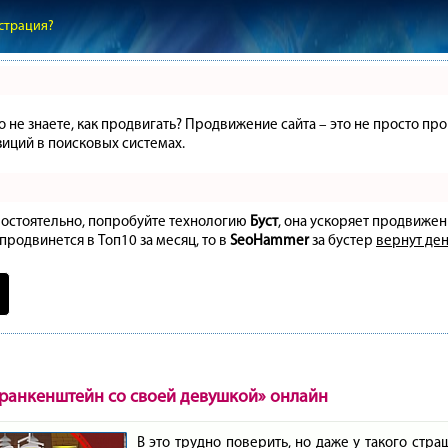
страция?
но не знаете, как продвигать? Продвижение сайта – это не просто 
иций в поисковых системах.
амостоятельно, попробуйте технологию
Буст
, она ускоряет продвижен
 продвинется в Топ10 за месяц, то в
SeoHammer
за бустер
вернут ден
ранкенштейн со своей девушкой» онлайн
В это трудно поверить, но даже у такого стр