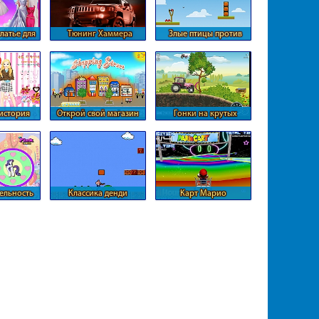
латье для
Тюнинг Хаммера
Злые птицы против
и
(Hummer)
тыкв
история
Открой свой магазин
Гонки на крутых
и
тракторах
ельность
Классика денди
Карт Марио
с Пони