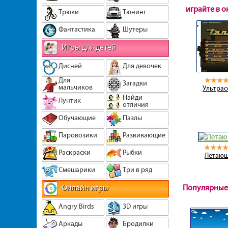
играйте в 
Трюки
Тюнинг
Фантастика
Шутеры
Игры для детей
Дисней
Для девочек
Для
Загадки
мальчиков
Ультра
Найди
Лунтик
отличия
Обучающие
Пазлы
Паровозики
Развивающие
Раскраски
Рыбки
Летающ
Смешарики
Три в ряд
Онлайн игры
Популярные
Angry Birds
3D игры
Аркады
Бродилки