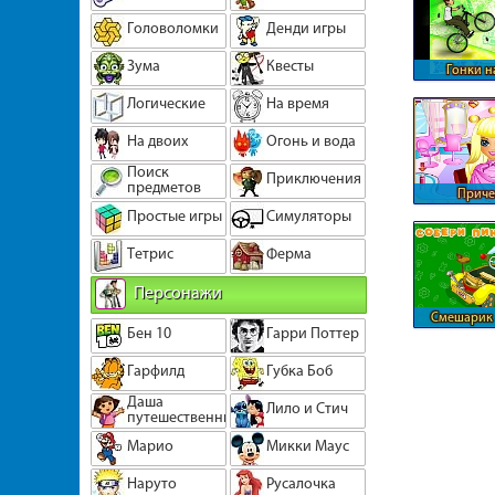
Головоломки
Денди игры
Зума
Квесты
Гонки н
Логические
На время
На двоих
Огонь и вода
Поиск
Приключения
предметов
Приче
специально
Простые игры
Симуляторы
Тетрис
Ферма
Персонажи
Смешарик 
Бен 10
Гарри Поттер
автомо
Гарфилд
Губка Боб
Даша
Лило и Стич
путешественница
Марио
Микки Маус
Наруто
Русалочка