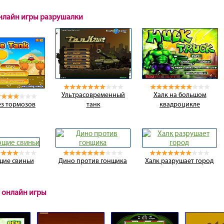
онлайн игры разрушалки
Ультрасовременный
Халк на большом
ез тормозов
танк
квадроцикле
щие свиньи
Дино против гонщика
Халк разрушает город
 онлайн игры