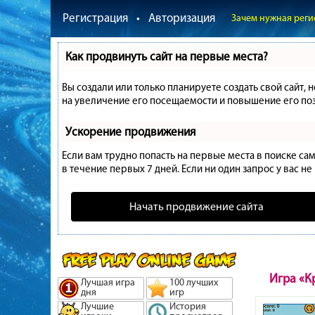
Регистрация
•
Авторизация
Зачем нужная реги
Как продвинуть сайт на первые места?
Вы создали или только планируете создать свой сайт, 
на увеличение его посещаемости и повышение его поз
Ускорение продвижения
Если вам трудно попасть на первые места в поиске с
в течение первых 7 дней. Если ни один запрос у вас не
Начать продвижение сайта
Игра «К
Лучшая игра
100 лучших
дня
игр
Лучшие
История