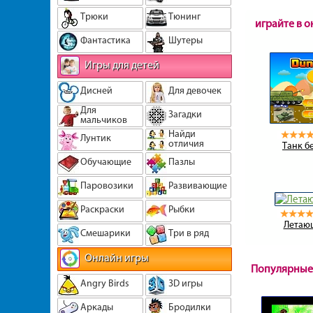
Трюки
Тюнинг
играйте в 
Фантастика
Шутеры
Игры для детей
Дисней
Для девочек
Для
Загадки
мальчиков
Найди
Лунтик
отличия
Танк б
Обучающие
Пазлы
Паровозики
Развивающие
Раскраски
Рыбки
Летаю
Смешарики
Три в ряд
Онлайн игры
Популярные
Angry Birds
3D игры
Аркады
Бродилки