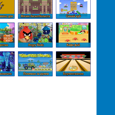
мино для
Мячик баскетболиста
Синий куб
а
ротив
Angry Birds
Кафе фей
 зомби
останавливают зомби
 комнате
Покемон за рулем
Боулингмания
омеров
грузовика