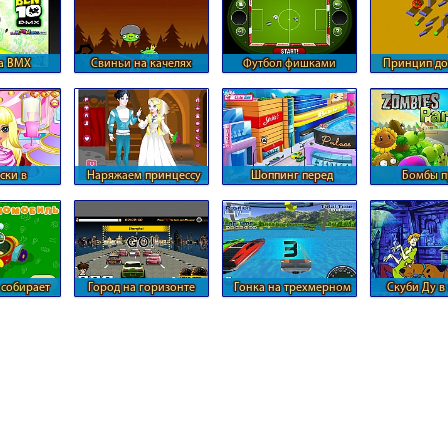
а BMX
Свиньи на качелях
Футбол фишками
Принцип до
томат
ски в
Наряжаем принцессу
Шоппинг перед
Бомбы п
й студии
средневековья
фотосессией
растений с
собирает
Город на горизонте
Гонка на трехмерном
Скуби Ду в
биль
катере
скрытых н