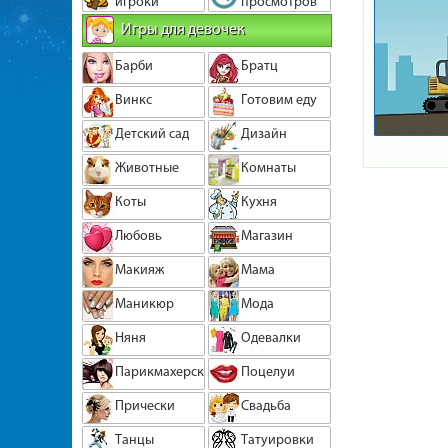
игроки
просмотров
Игры для девочек
Барби
Братц
Винкс
Готовим еду
Детский сад
Дизайн
Животные
Комнаты
Коты
Кухня
Любовь
Магазин
Макияж
Мама
Маникюр
Мода
Няня
Одевалки
Парикмахерская
Поцелуи
Прически
Свадьба
Танцы
Татуировки