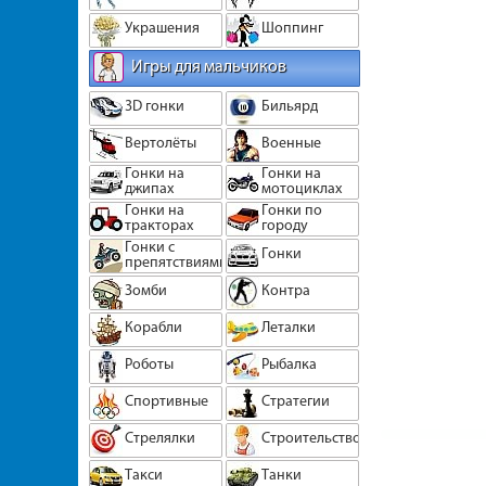
Украшения
Шоппинг
Игры для мальчиков
3D гонки
Бильярд
Вертолёты
Военные
Гонки на
Гонки на
джипах
мотоциклах
Гонки на
Гонки по
тракторах
городу
Гонки с
Гонки
препятствиями
Зомби
Контра
Корабли
Леталки
Роботы
Рыбалка
Спортивные
Стратегии
Стрелялки
Строительство
Такси
Танки