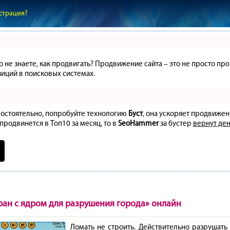
страция?
но не знаете, как продвигать? Продвижение сайта – это не просто 
иций в поисковых системах.
амостоятельно, попробуйте технологию
Буст
, она ускоряет продвижен
 продвинется в Топ10 за месяц, то в
SeoHammer
за бустер
вернут ден
ран с ядром для разрушения города» онлайн
Ломать не строить. Действительно разрушать 