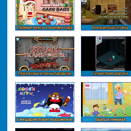
Пряные кексы к новому году
Боевая подготовка
Перевозка угля на паравозе
Геометрия дороги
Смешарик ловит мороженое
Братц в няньках