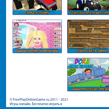
Гонка по пляжу
Тракторы для пересече
местности
Барби требует изменений
Найти свет в замке
Даша перевозит обезь
© FreePlayOnlineGame.ru 2011 - 2021
Игры онлайн. Бесплатно играть в
игры для девочек и мальчиков