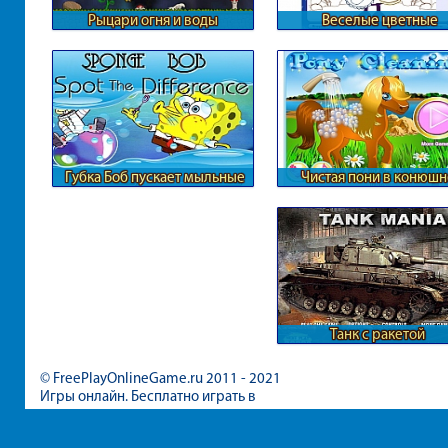
Рыцари огня и воды
Веселые цветные
смешарики
Губка Боб пускает мыльные
Чистая пони в конюшн
пузыри
Танк с ракетой
© FreePlayOnlineGame.ru 2011 - 2021
Игры онлайн. Бесплатно играть в
игры для девочек и мальчиков