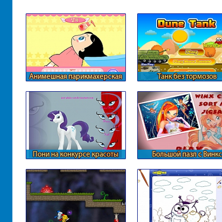
Анимешная парикмахерская
Танк без тормозов
Пони на конкурсе красоты
Большой пазл с Винкс