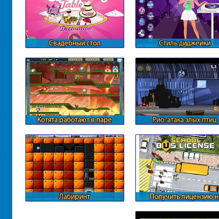
Свадебный стол
Стиль диджейки
Котята работают в паре
Рио: атака злых птиц
Лабиринт
Получить лицензию н
перевозки