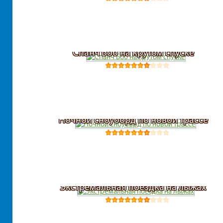
Спанч Боб на крутом спуске
Ночной сноуборд по новой трассе
Экстремальная поездка на лыжах