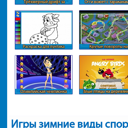
Трёхмерный дрифт за
Огги воюет с таракана
городом
Раскраска для лунтика
Крутые повороты на
железной дороге
Олимпийская чемпионка
Злые птицы на деревян
автомобилях
Игры зимние виды спор