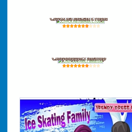
Спуск на лыжах с горы
Сноубордист аматор