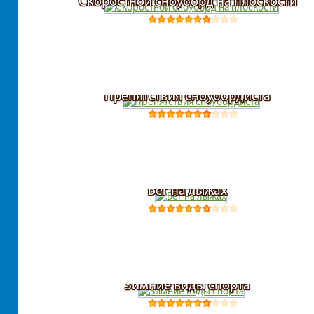
Скоростной сноуборд на плоскости
Препятствия сноубордиста
Бег на лыжах
Зимние виды спорта