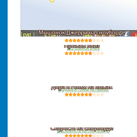
Мышонок Джерри на сноуборде
Прыжок вниз
Дора и гонки на лыжах
Скорость на сноуборде