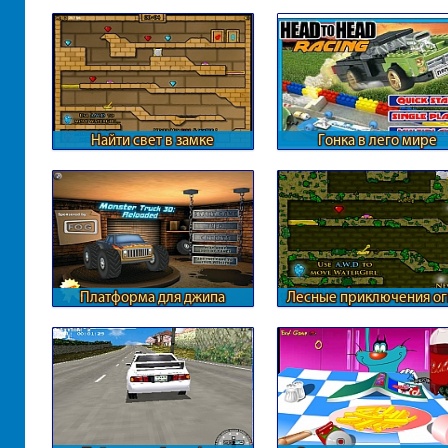
местности
призраками
Найти свет в замке
Гонка в лего мире
Платформа для джипа
Лесные приключения ог
воды