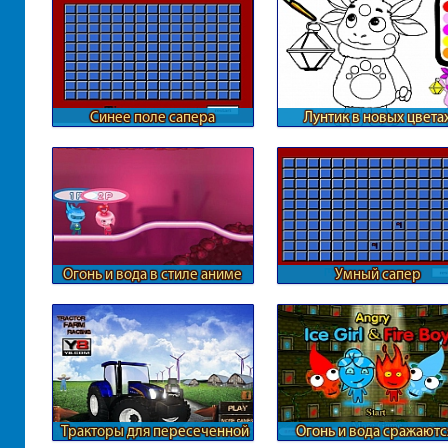
Синее поле сапера
Лунтик в новых цвета
Огонь и вода в стиле аниме
Умный сапер
Тракторы для пересеченной
Огонь и вода сражаютс