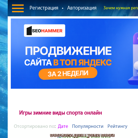
Регистрация
•
Авторизация
Зачем нужная рег
Игры зимние виды спорта онлайн
Отсортировано по
:
Дате
Популярности
Рейтингу
Бобслей для Губки Боба