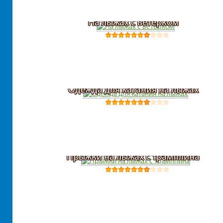
На лыжах с ветерком
Одежда для катания на лыжах
Прыжки на лыжах с трамплина