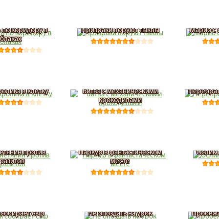
 по коридору в
Призраки воруют тыквы
Марио с 
блаках
ролика в клетку
Битва с механическими
Перебрат
крокодилами
етянин против
Паркур в фантастическом
Ослик 
разитов
месте
 собирает сыр
Не опоздать на урок
Пробежа