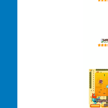
Сп
Смешар
до