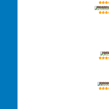
Ловкос
При
Бросо