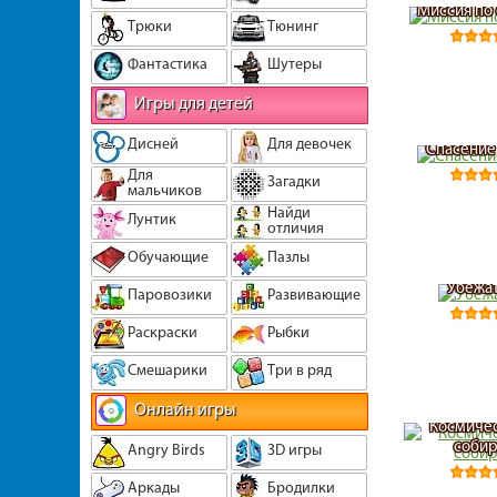
Миссия по
Трюки
Тюнинг
Фантастика
Шутеры
Игры для детей
Дисней
Для девочек
Спасение
Для
Загадки
мальчиков
Найди
Лунтик
отличия
Обучающие
Пазлы
Убежат
Паровозики
Развивающие
Раскраски
Рыбки
Смешарики
Три в ряд
Онлайн игры
Космиче
собир
Angry Birds
3D игры
Аркады
Бродилки