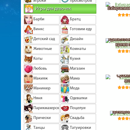
игроки
просмотров
Игры для девочек
Взбираемся
Барби
Братц
Винкс
Готовим еду
Детский сад
Дизайн
Удивительн
время 
Животные
Комнаты
Коты
Кухня
Любовь
Магазин
Сражен
Макияж
Мама
мо
Маникюр
Мода
Няня
Одевалки
Парикмахерская
Поцелуи
Трениров
Прически
Свадьба
Танцы
Татуировки