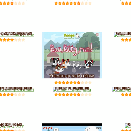
с мячом в рэгби
Халк в
Убежать от злой собаки
го быстрый робот
Побег тореодора
Голодна
 принц, беги
Б