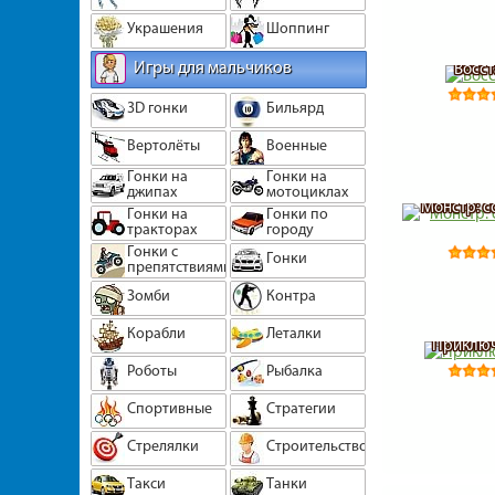
Украшения
Шоппинг
Игры для мальчиков
Восст
3D гонки
Бильярд
Вертолёты
Военные
Гонки на
Гонки на
джипах
мотоциклах
Монстр: с
Гонки на
Гонки по
тракторах
городу
Гонки с
Гонки
препятствиями
Зомби
Контра
Корабли
Леталки
Приключ
Роботы
Рыбалка
Спортивные
Стратегии
Стрелялки
Строительство
Такси
Танки