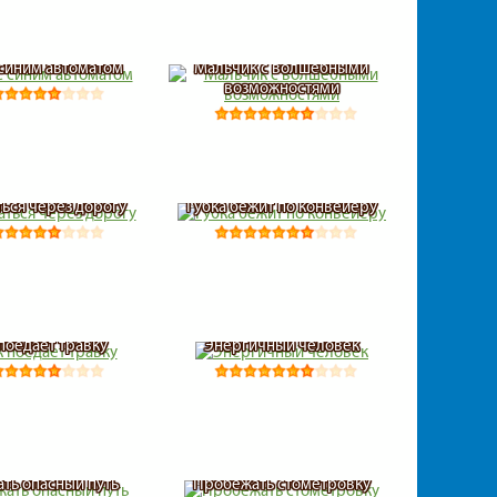
синим автоматом
Мальчик с волшебными
возможностями
ься через дорогу
Губка бежит по конвейеру
поедает травку
Энергичный человек
ть опасный путь
Пробежать стометровку