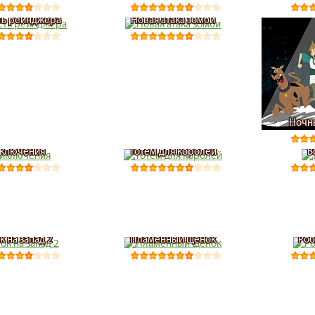
ть рейнджера
Новая атака зомби
Ночн
ключения
Тотем для королей
В
к на запад 2
Пламенный щенок
Роб