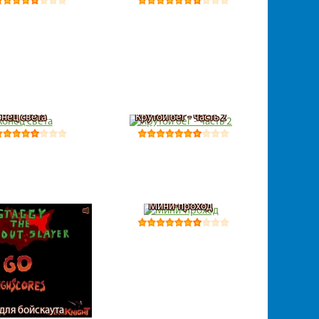
онец света
Крутой бег - часть 2
Мини-проход
для бойскаута