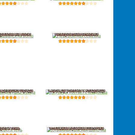
ырвался на волю
Невероятная семейка
я девушка Фрида
Скуби Ду убегает с кладбища
ереги тень
Отважная Красная Шапочка