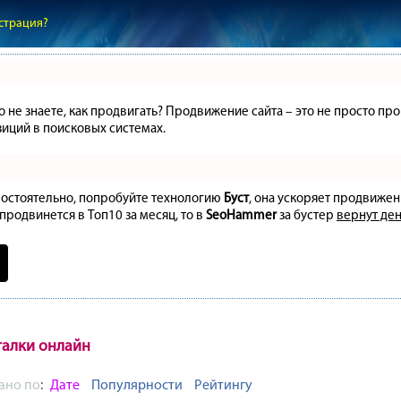
страция?
но не знаете, как продвигать? Продвижение сайта – это не просто 
иций в поисковых системах.
амостоятельно, попробуйте технологию
Буст
, она ускоряет продвижен
 продвинется в Топ10 за месяц, то в
SeoHammer
за бустер
вернут ден
галки онлайн
ано по
:
Дате
Популярности
Рейтингу