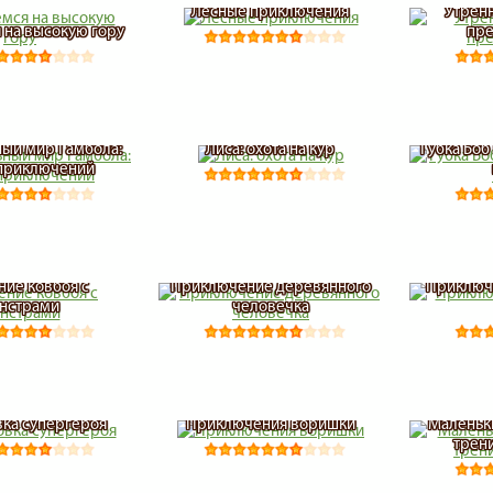
Лесные приключения
Утрен
 на высокую гору
пре
ый мир Гамбола:
Лиса: охота на кур
Губка Боб
приключений
ие ковбоя с
Приключение деревянного
Приключ
нстрами
человечка
ка супергероя
Приключения воришки
Маленьк
трен