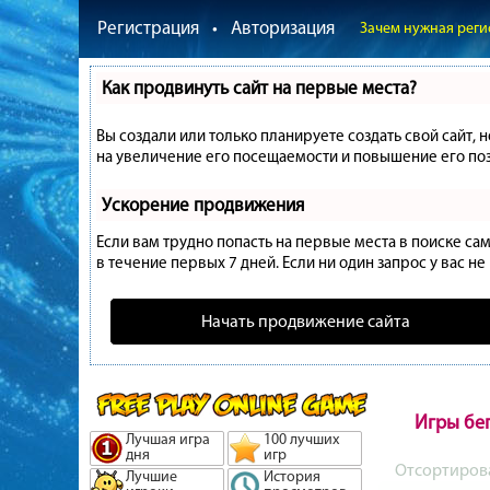
Регистрация
•
Авторизация
Зачем нужная реги
Как продвинуть сайт на первые места?
Вы создали или только планируете создать свой сайт, 
на увеличение его посещаемости и повышение его поз
Ускорение продвижения
Если вам трудно попасть на первые места в поиске с
в течение первых 7 дней. Если ни один запрос у вас не
Начать продвижение сайта
Игры бе
Лучшая игра
100 лучших
дня
игр
Отсортиров
Лучшие
История