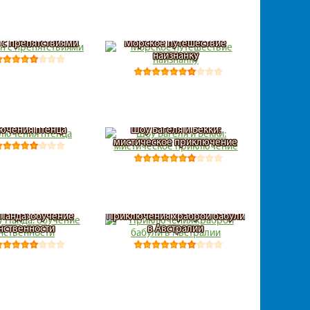
с препятствиями
Морское путешествие
наизнанку
ючения птенца
Шоу Багеля и Бекки:
мистическое приключение
 Панда: обучение
Приключения храброй бабули
нственности
в Австралии