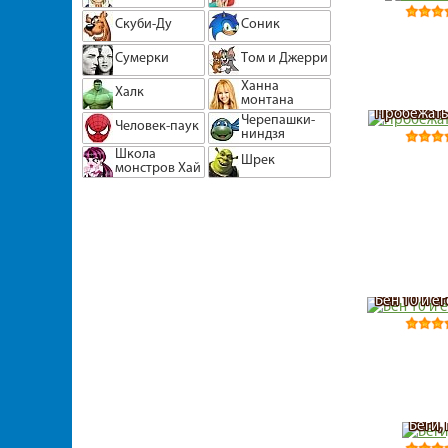
Скуби-Ду
Соник
Сумерки
Том и Джерри
Ханна
Халк
монтана
Пробежать 
Черепашки-
Человек-паук
ниндзя
Школа
Шрек
монстров Хай
Бен 10 и е
Беги,