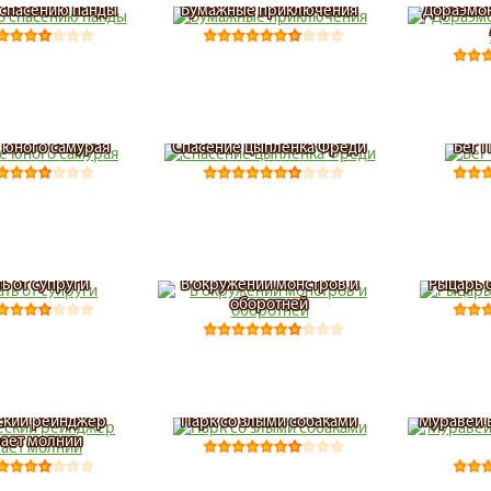
 спасению панды
Бумажные приключения
Дораэмон
 юного самурая
Спасение цыпленка Фреди
Бег 
ь от супруги
В окружении монстров и
Рыцарь 
оборотней
ский рейнджер
Парк со злыми собаками
Муравей 
ает молнии