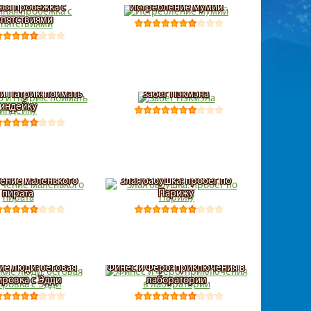
няя пробежка с
Истребление мумий
пятствиями
 и Патрик: поймать
Забег Пэкмэна
индейку
ение маленького
Злая бабушка: пробег по
пирата
Парижу
ие люди: беговая
Финес и Ферб: приключения в
ировка с Эдди
лаборатории