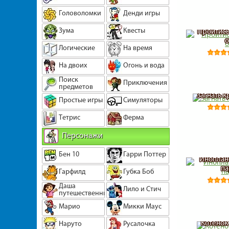
Головоломки
Денди игры
Зума
Квесты
Пройтись
о
Логические
На время
На двоих
Огонь и вода
Поиск
Приключения
предметов
Загнать к
Простые игры
Симуляторы
Тетрис
Ферма
Персонажи
Бен 10
Гарри Поттер
Иноплан
па
Гарфилд
Губка Боб
Даша
Лило и Стич
путешественница
Марио
Микки Маус
Котенок
Наруто
Русалочка