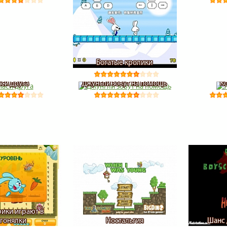
Богатые кролики
аси друга
Джунгли зовут на помощь
К
ики играют в
гонялки
Ностальгия
Шанс 