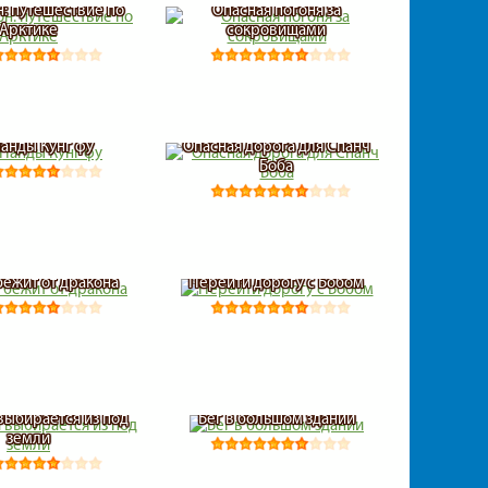
: путешествие по
Опасная погоня за
Арктике
сокровищами
Панды Кунг фу
Опасная дорога для Спанч
Боба
бежит от дракона
Перейти дорогу с Бобом
выбирается из под
Бег в большом здании
земли