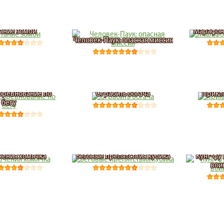
ание зомби
Марафон 
Человек-Паук: опасная миссия
оревнование по
Ограбить богача
Прикл
бегу
ения хомячка
Беговые препятствия кубика
Кунг-фу
вои