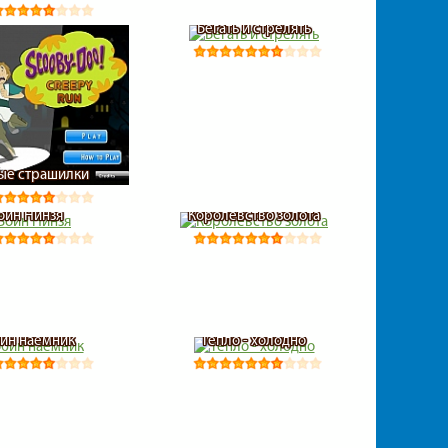
Бегать и стрелять
ые страшилки
оин Нинзя
Королевство золота
ин наёмник
Тепло - холодно