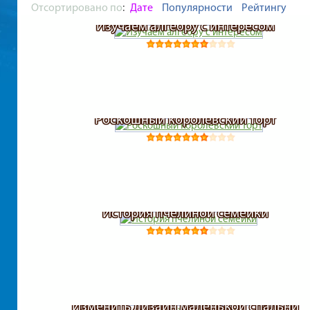
Отсортировано по
:
Дате
Популярности
Рейтингу
Изучаем алгебру с интересом
Роскошный королевский торт
История пчелиной семейки
Изменить дизайн маленькой спальни