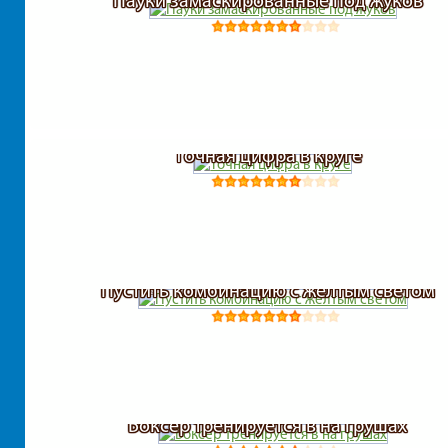
Пауки замаскированные под жуков
Точная цифра в круге
Пустить комбинацию с желтым светом
Боксер тренируется в на грушах