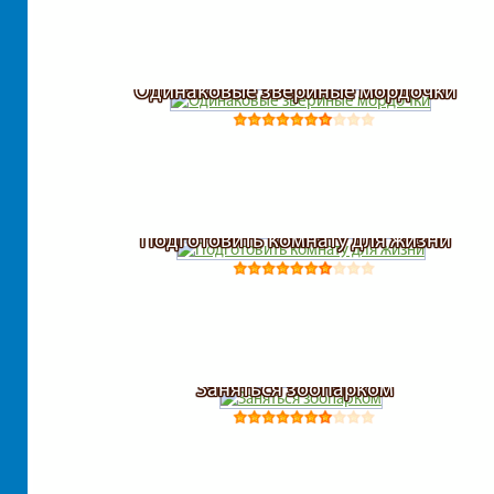
Одинаковые звериные мордочки
Подготовить комнату для жизни
Заняться зоопарком