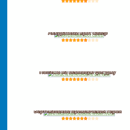
Аккуратный крот сапер
Попасть на неоновую фигурку
Вертикальные приключения героя