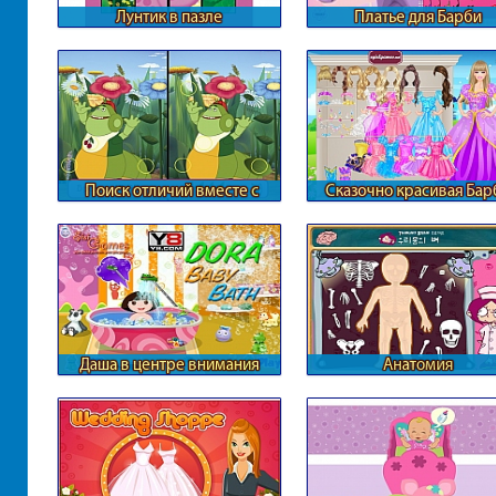
Лунтик в пазле
Платье для Барби
Поиск отличий вместе с
Сказочно красивая Бар
Лунтиком
Даша в центре внимания
Анатомия