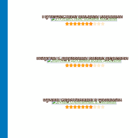
Путешествие божьей коровки
Маугли с друзьями возле деревни
Буквы спрятанные в фильмах