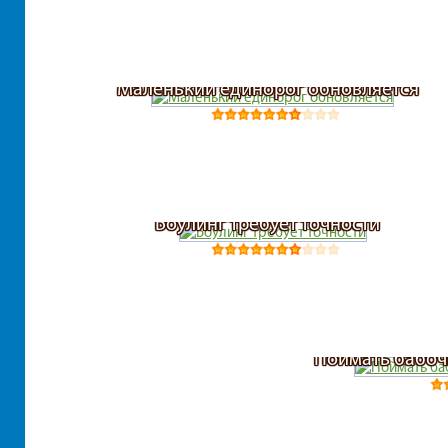
Маленький единорог обновляется
Боулинг требует точности
Поймать бабоч