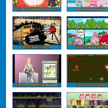
Бутик свадебных платьев
Капризный малыш
Железная дорога в
Злые птицы в новом
масштабах страны
формате
Сделать прическу, макияж,
Ужасы огня и воды
маникюр и одеть