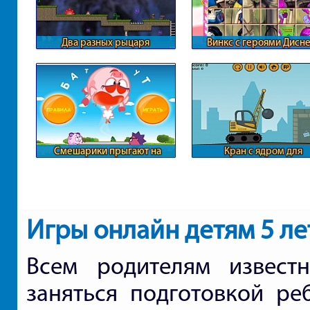
Два разных рыцаря
Винкс с героями Дисн
Смешарики прыгают на
Кран с ядром для
батуте
разрушения города
Игры онлайн детям 5 ле
Всем родителям извест
заняться подготовкой ре