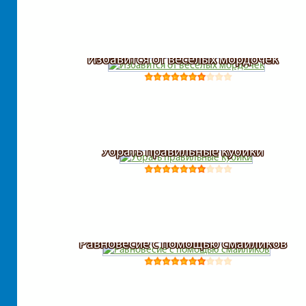
Избавится от веселых мордочек
Убрать правильные кубики
Равновесие с помощью смайликов