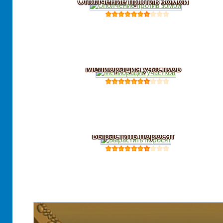
Ополчение против зомби
Мелиорация участков
Вырастить поросят