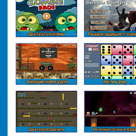
Два брата колобка
Рыцари защищают гран
Большие колеса для
Кости в ряд
разрушения
Два героя Диснея
Не юные огонь и вод