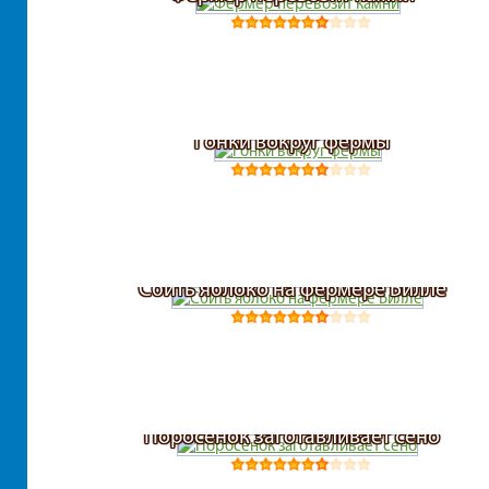
Гонки вокруг фермы
Сбить яблоко на фермере Билле
Поросенок заготавливает сено