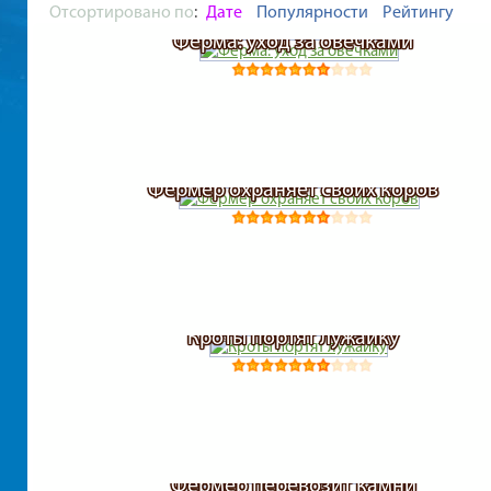
Отсортировано по
:
Дате
Популярности
Рейтингу
Ферма: уход за овечками
Фермер охраняет своих коров
Кроты портят лужайку
Фермер перевозит камни