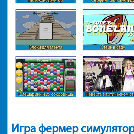
Мотоконструктор
Серфинг для Скуби Д
Блоки для агента
Стейк в саду
Смешарики и их сокровища
Невеста в готическом с
Игра фермер симулятор