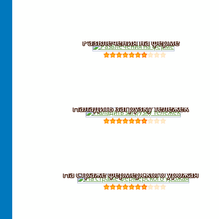
Развлечения на ферме
Наладить загрузку тележек
На страже фермерского урожая