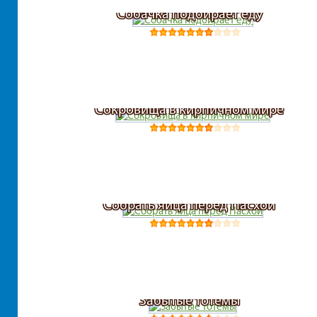
Собачка подбирает еду
Сокровища в кирпичном мире
Собрать яйца перед Пасхой
Забытые тотемы