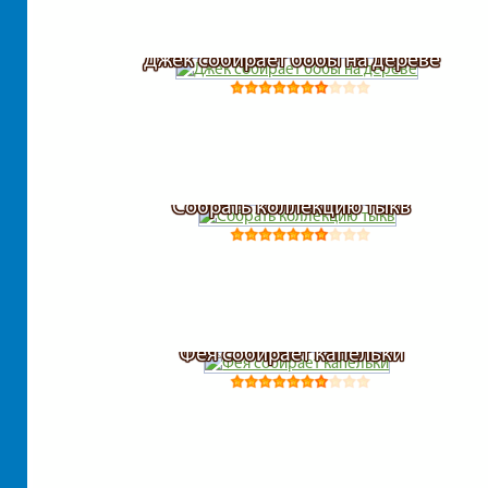
Джек собирает бобы на дереве
Собрать коллекцию тыкв
Фея собирает капельки