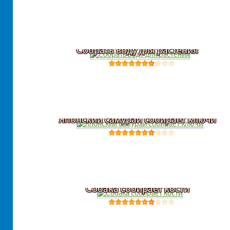
Собрать воду для растения
Японский самурай собирает ключи
Собака собирает кости