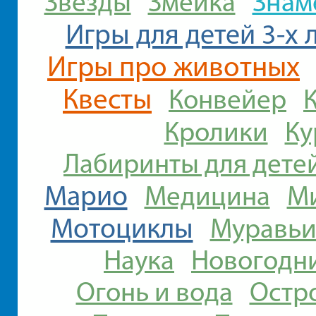
Знам
Звезды
Змейка
Игры для детей 3-х 
Игры про животных
Квесты
Конвейер
Кролики
Ку
Лабиринты для дете
Марио
Медицина
Ми
Мотоциклы
Муравь
Наука
Новогодн
Огонь и вода
Остр