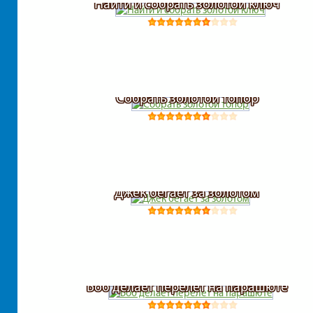
Найти и собрать золотой ключ
Собрать золотой топор
Джек бегает за золотом
Боб делает перелет на парашюте