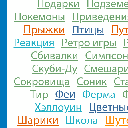
Подарки
Подзем
Покемоны
Приведени
Прыжки
Пу
Птицы
Реакция
Ретро игры
Сбивалки
Симпсо
Скуби-Ду
Смешар
Сокровища
Соник
Ст
Феи
Ферма
Тир
Хэллоуин
Цветны
Шут
Шарики
Школа