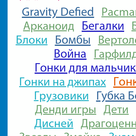
Gravity Defied
Pacma
Бегалки
Арканоид
Блоки
Бомбы
Вертол
Война
Гарфил
Гонки для мальчи
Гон
Гонки на джипах
Грузовики
Губка Б
Денди игры
Дети
Дисней
Драгоценн