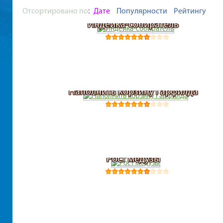
Отсортировано по
:
Дате
Популярности
Рейтингу
Индейка-собиратель
Наполнить корзину Гарфилда
Рост медузы