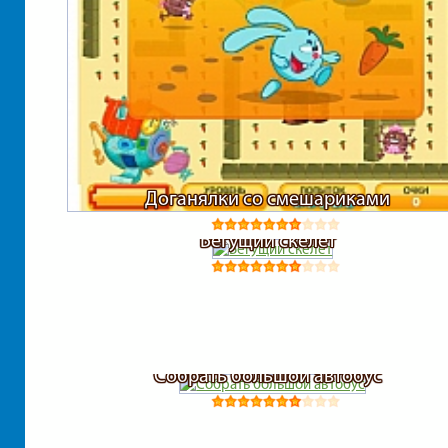
Доганялки со смешариками
Бегущий скелет
Собрать большой автобус