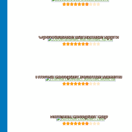
Орбитальные магнитные круги
Птичка собирает золотые монеты
Котенок собирает сыр