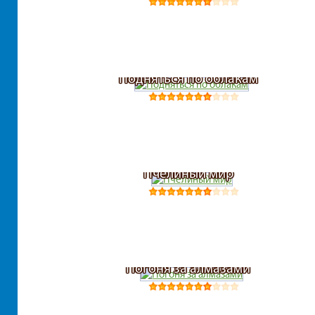
Подняться по облакам
Пчелиный мир
Погоня за алмазами