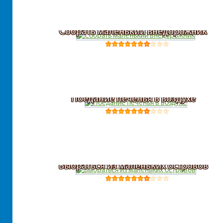
Собрать маленький внедорожник
Поедание печенья в воздухе
Выбраться из маленьких островов