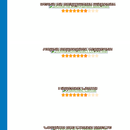
Белка на воздушных шариках
Лодка подбирает сердечки
Падение Санты
Собрать все стихии вместе