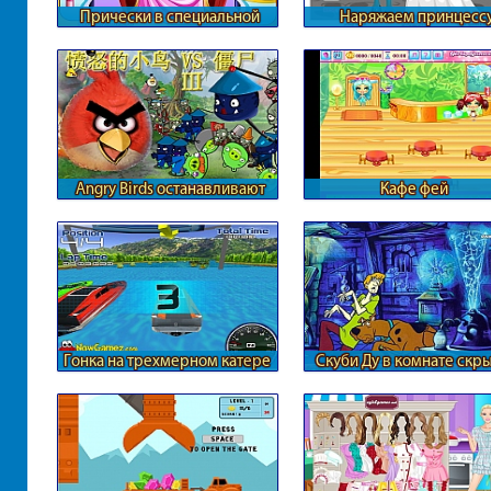
Прически в специальной
Наряжаем принцесс
студии
средневековья
Angry Birds останавливают
Кафе фей
зомби
Гонка на трехмерном катере
Скуби Ду в комнате скр
номеров