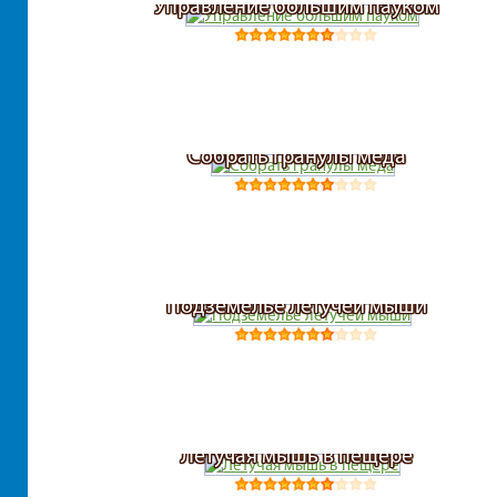
Управление большим пауком
Собрать гранулы меда
Подземелье летучей мыши
Летучая мышь в пещере