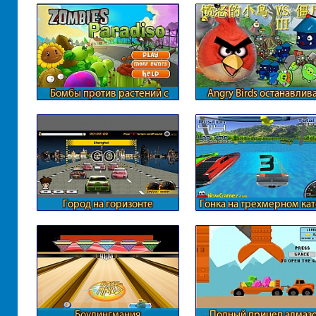
Бомбы против растений с
Angry Birds останавлив
зомби
зомби
Город на горизонте
Гонка на трехмерном ка
Боулингмания
Полный прицеп алмаз