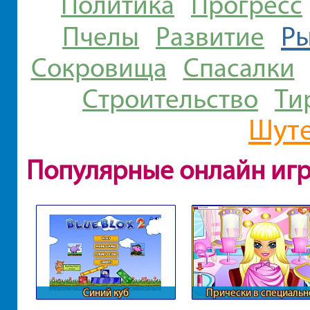
Политика
Прогресс
Р
Пчелы
Развитие
Сокровища
Спасалки
Строительство
Ти
Шут
Популярные онлайн иг
Синий куб
Прически в специальн
студии