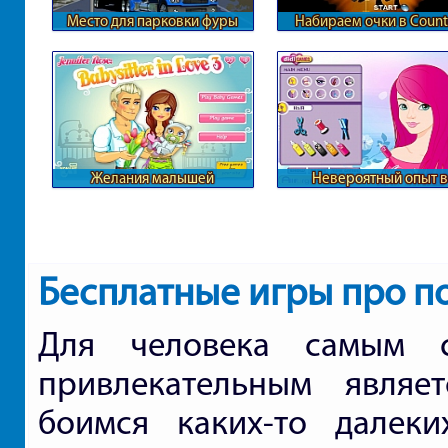
Место для парковки фуры
Набираем очки в Count
Strike
Желания малышей
Невероятный опыт в
парикмахерской
Бесплатные игры про п
Для человека самым 
привлекательным являе
боимся каких-то далеки