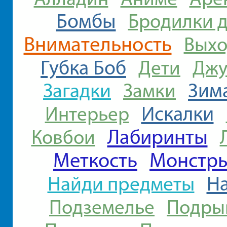
Бомбы
Бродилки д
Внимательность
Выхо
Губка Боб
Дети
Джу
Загадки
Зим
Замки
Искалки
Интерьер
Лабиринты
Ковбои
Меткость
Монстр
Найди предметы
Н
Подземелье
Подры