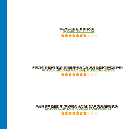
Золотая шахта
Расстановка в пещере Флинстоунов
Алладин в глубоком подземелье