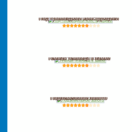
Под громоздкой конструкцией
Темная темница в замке
Подземельное золото