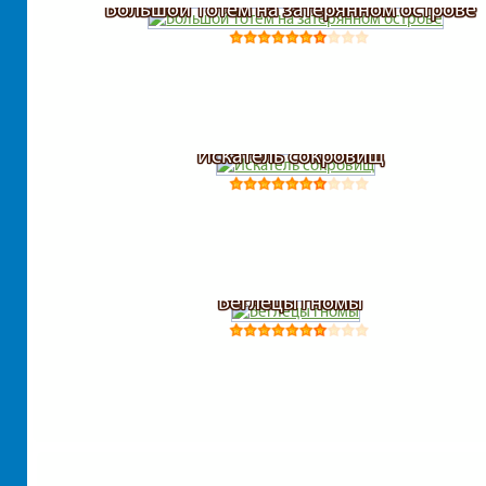
Большой Тотем на затерянном острове
Искатель сокровищ
Беглецы гномы