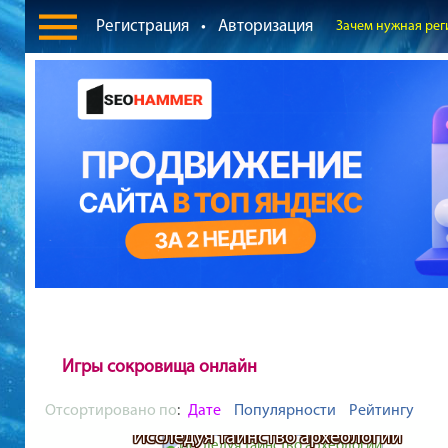
Регистрация
•
Авторизация
Зачем нужная рег
Игры сокровища онлайн
Отсортировано по
:
Дате
Популярности
Рейтингу
Исследуя таинство археологии