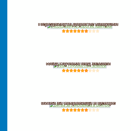
Передвинуть дорогие камушки
Клад глубоко под землей
Битва за сокровища в центре