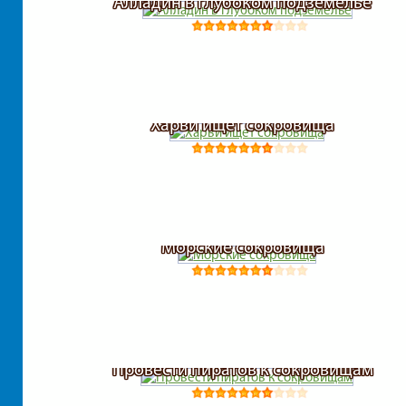
Алладин в глубоком подземелье
Харви ищет сокровища
Морские сокровища
Провести пиратов к сокровищам