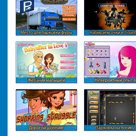
Место для парковки фуры
Набираем очки в Count
Strike
Желания малышей
Невероятный опыт в
парикмахерской
Дорогой шоппинг
Парковка на логику