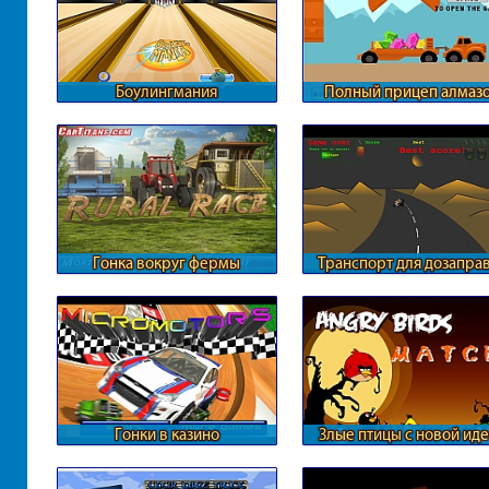
Боулингмания
Полный прицеп алмаз
Гонка вокруг фермы
Транспорт для дозапра
Гонки в казино
Злые птицы с новой ид