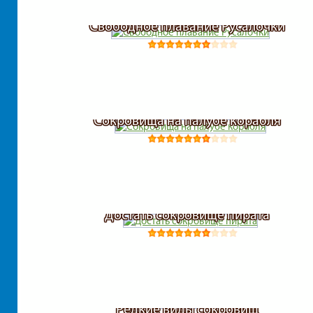
Свободное плавание Русалочки
Сокровища на палубе корабля
Достать сокровище пирата
Редкие виды сокровищ