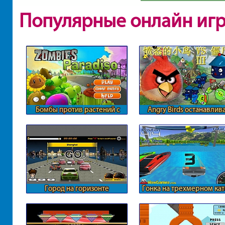
Популярные онлайн иг
Бомбы против растений с
Angry Birds останавлив
зомби
зомби
Город на горизонте
Гонка на трехмерном ка