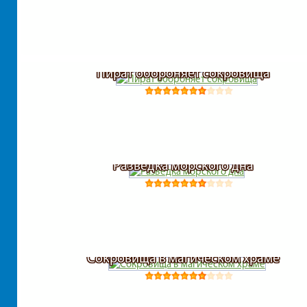
Пират обороняет сокровища
Разведка морского дна
Сокровища в магическом храме