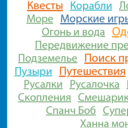
Квесты
Корабли
Л
Морские игр
Море
Од
Огонь и вода
Передвижение пр
Поиск п
Подземелье
Путешествия
Пузыри
Русалки
Русалочка
Скопления
Смешари
Спанч Боб
Супе
Ханна мо