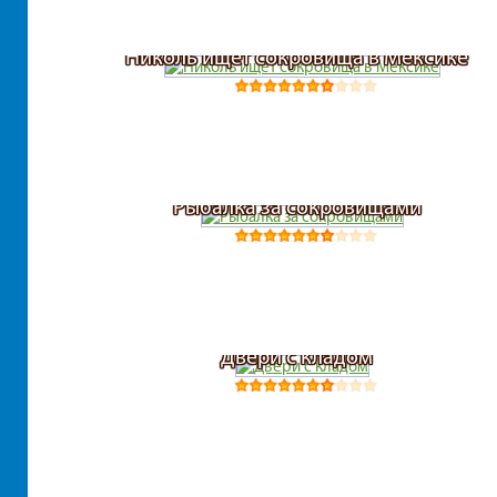
Николь ищет сокровища в Мексике
Рыбалка за сокровищами
Двери с кладом