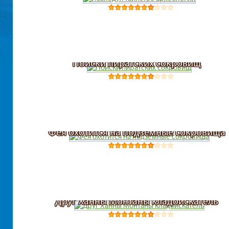
Поиски пиратских сокровищ
Фея охотится на подземные сокровища
Друг Ханны Монтаны кладоискатель