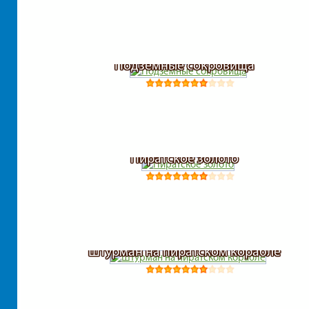
Подземные сокровища
Пиратское золото
Штурман на пиратском корабле