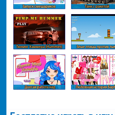
Запуск смешариков
Танк с ракетой
Тюнинг Хаммера (Hummer)
Злые птицы против ты
Долгая работа над
Любовная история Бар
прической