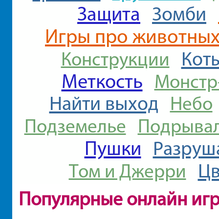
Защита
Зомби
Игры про животны
Кот
Конструкции
Меткость
Монстр
Найти выход
Небо
Подземелье
Подрыва
Пушки
Разруш
Цв
Том и Джерри
Популярные онлайн иг