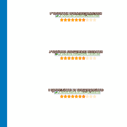
Роботы бомбермены
Убрать лишние плиты
Проехать и подорвать