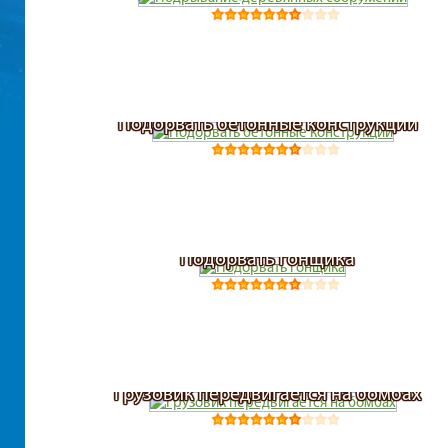
Подорвать бетонные конструкции
Подорвать гонщика
Грузовик передвигается на бомбах