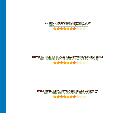
Снести конструкцию
Подрывание злых головастиков
Машины с бобами на борту