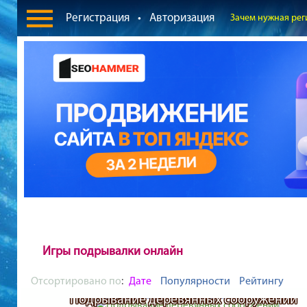
Регистрация
•
Авторизация
Зачем нужная рег
Игры подрывалки онлайн
Отсортировано по
:
Дате
Популярности
Рейтингу
Подрывание деревянных сооружений