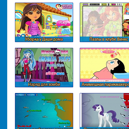
Уборка у Даши дома
Пазлы в клубе Винкс
Наряд для зомби
Анимешная парикмахерс