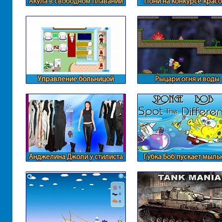
Акула в свободном плавании
Пони на конкурсе крас
Управление больницой
Рыцари огня и воды
Анджелина Джоли у стилиста
Губка Боб пускает мыл
пузыри