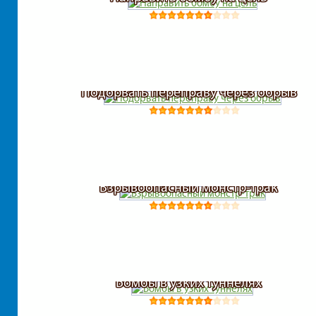
Подорвать переправу через обрыв
Взрывоопасный монстр-трак
Бомбы в узких туннелях