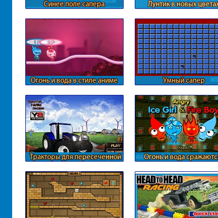
Синее поле сапера
Лунтик в новых цвета
Огонь и вода в стиле аниме
Умный сапер
Тракторы для пересеченной
Огонь и вода сражаютс
местности
призраками