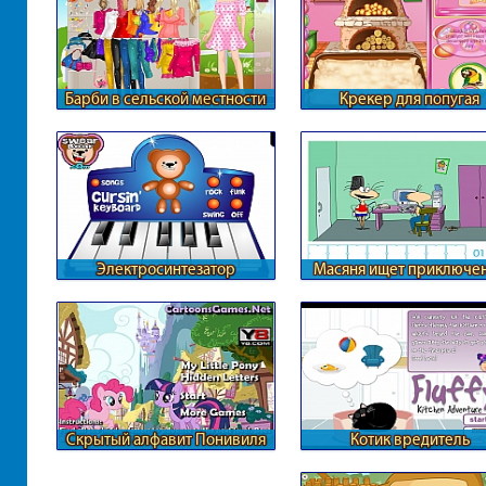
Барби в сельской местности
Крекер для попугая
Электросинтезатор
Масяня ищет приключе
Скрытый алфавит Понивиля
Котик вредитель