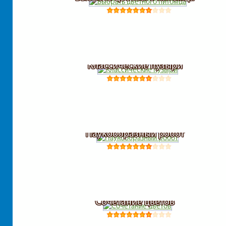
Классические пузыри
Паукообразный робот
Сочетание цветов