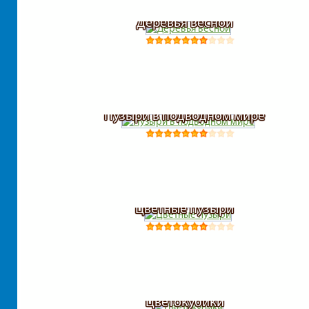
Деревья весной
Пузыри в подводном мире
Цветные пузыри
Цветокубики