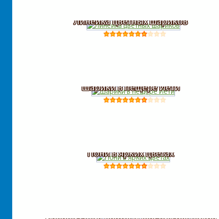
Линейка цветных шариков
Шарики в пещере Йети
Пони в ярких цветах