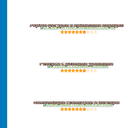
Убрать фигурки в правильно порядке
Реверси с разными уровнями
Комбинации геометрии и алгебры