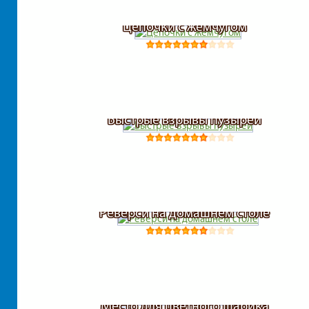
Цепочки с жемчугом
Быстрые взрывы пузырей
Реверси на домашнем столе
Место для цветного шарика