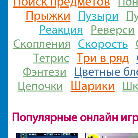
Поиск предметов
По
Прыжки
Пузыри
П
Реакция
Реверси
Скорость
Скопления
Три в ряд
Тетрис
Цветные бл
Фэнтези
Шарики
Цепочки
Шк
Популярные онлайн иг