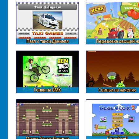
Пазл с такси Даниэля
Перевозка овощей н
ферме
Гонки на BMX
Свиньи на качелях
Мячик баскетболиста
Синий куб