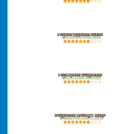
Новогодний пазл
Пестрые шарики
Шарики спасут мир