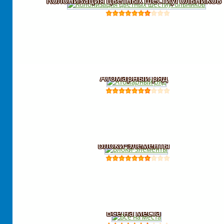
Колонизация цветных шестиугольников
Атомарный ряд
Блоки-элементы
Все на места