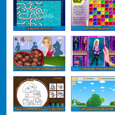
Гринпис для пса
Блоколомалки
Разнообразие шоколадных
Стильная кукла Ники
конфет
Краски для Доры и ее друзей
Смешарики швыряю
предметы