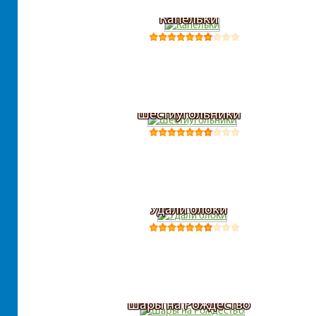
Капельки
Шестиугольники
Удали блоки
Шары на Рождество