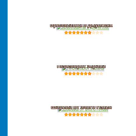
Бриллианты в джунглях
Переворот экрана
Шарииа от злого гения