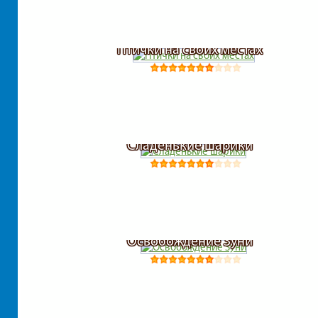
Птички на своих местах
Сладенькие шарики
Освобождение Зуни