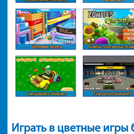
Шоппинг перед
Бомбы против растени
фотосессией
зомби
Смешарик собирает
Город на горизонте
автомобиль
Играть в цветные игры 