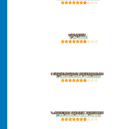
Вукула
Падающие пузырьки
Собери букет цветов