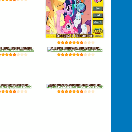
Звезды в Понивиле
пони на облаках
Тихое обслуживание пони
 на ферме пони
Девочка с загадочной пони