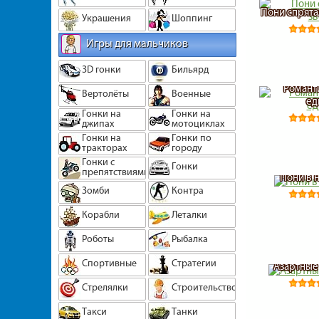
Пони спрята
Украшения
Шоппинг
Игры для мальчиков
3D гонки
Бильярд
Романт
Вертолёты
Военные
ед
Гонки на
Гонки на
джипах
мотоциклах
Гонки на
Гонки по
тракторах
городу
Гонки с
Гонки
препятствиями
Пони в 
Зомби
Контра
Корабли
Леталки
Роботы
Рыбалка
Спортивные
Стратегии
Азартные
Стрелялки
Строительство
Такси
Танки