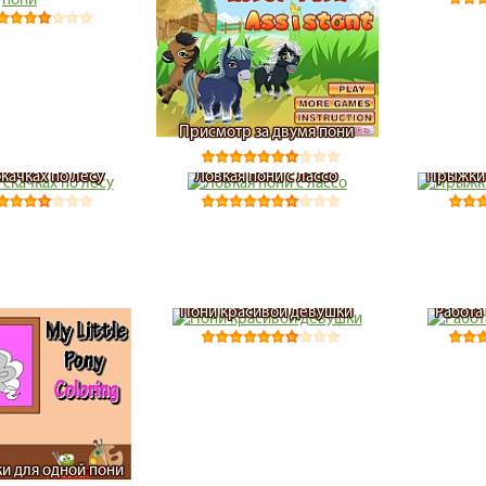
Присмотр за двумя пони
скачках по лесу
Ловкая пони с лассо
Прыжки 
Пони красивой девушки
Работа
ки для одной пони