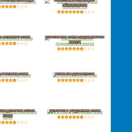
обновляется
ть немного пони
Маленькие пони поднимаются
вверх
стическая пони
Пони на фрагментах
ная девочка возле
Девочка с радужным пони
пони