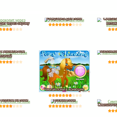
Раскрасить две пони
Симпат
дит через охрану
велик
 с множеством
Маленька
тличий
Чистая пони в конюшне
 верхом на пони
Грязная пони
Симпатичн