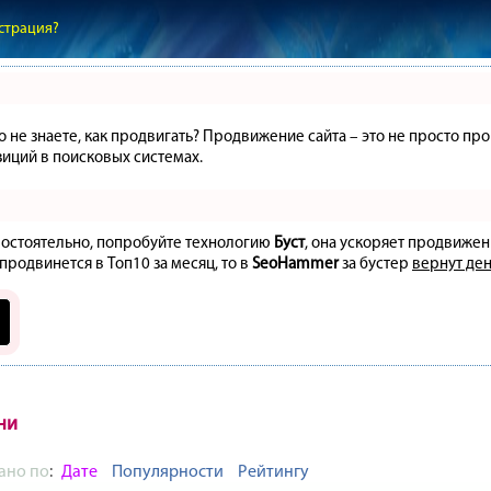
страция?
но не знаете, как продвигать? Продвижение сайта – это не просто 
иций в поисковых системах.
амостоятельно, попробуйте технологию
Буст
, она ускоряет продвижен
 продвинется в Топ10 за месяц, то в
SeoHammer
за бустер
вернут ден
ни
ано по
:
Дате
Популярности
Рейтингу