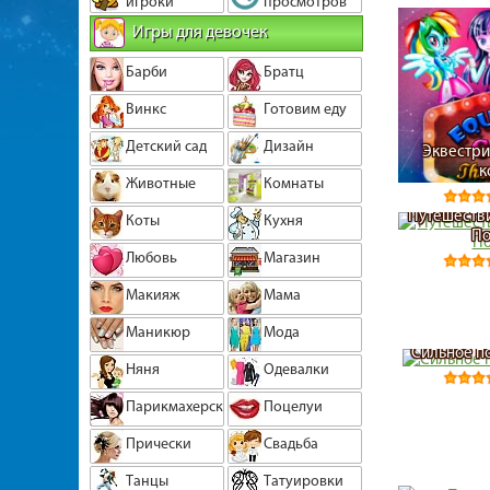
игроки
просмотров
Игры для девочек
Барби
Братц
Винкс
Готовим еду
Детский сад
Дизайн
Эквестри
к
Животные
Комнаты
Путешестви
Коты
Кухня
П
Любовь
Магазин
Макияж
Мама
Маникюр
Мода
Сильное по
Няня
Одевалки
Парикмахерская
Поцелуи
Прически
Свадьба
Танцы
Татуировки