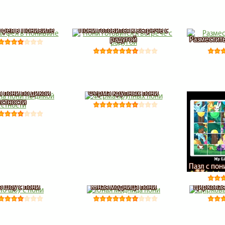
 фея в Понивиле
Пони готовится к встрече с
радугой
Разместит
а пони по дикой
Ферма крупных пони
стности
Пазл с по
о шоу с пони
Юная модница пони
Цирковая