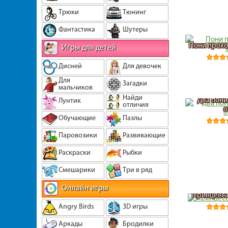
Трюки
Тюнинг
Фантастика
Шутеры
Пони прохо
Игры для детей
Дисней
Для девочек
Для
Загадки
мальчиков
Найди
Два пони
Лунтик
отличия
о
Обучающие
Пазлы
Паровозики
Развивающие
Раскраски
Рыбки
Смешарики
Три в ряд
Онлайн игры
Принцесса
Angry Birds
3D игры
Аркады
Бродилки