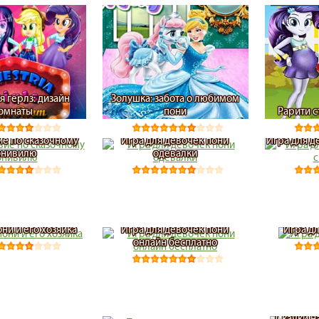
я герлз: дизайн
Золушка: забота о любимом
омнаты
пони
Рарити 
е по сказочному
Игра для девочек пони
Игра для д
онивилю
одевалки
ни и его хозяйка
Игра для девочек пони
Игра д
онлайн бесплатно
Скачки н