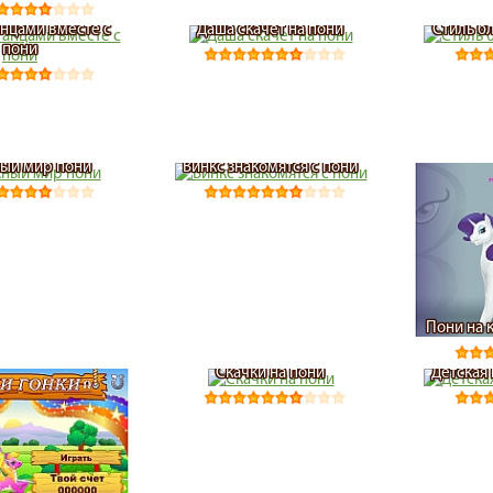
анцами вместе с
Даша скачет на пони
Стиль б
пони
ый мир пони
Винкс знакомятся с пони
Пони на 
Скачки на пони
Детская