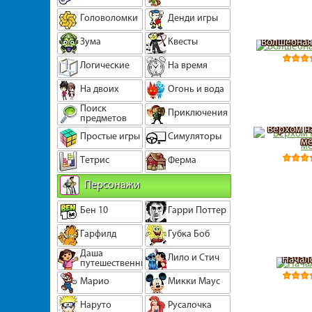
Головоломки
Денди игры
Зума
Квесты
Волшебная
Логические
На время
На двоих
Огонь и вода
Поиск
Приключения
предметов
Верхом н
Простые игры
Симуляторы
ме
Тетрис
Ферма
Персонажи
Бен 10
Гарри Поттер
Гарфилд
Губка Боб
Даша
Лило и Стич
Начал
путешественница
Марио
Микки Маус
Наруто
Русалочка