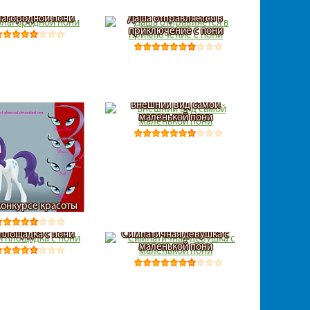
лагородной пони
Даша отправляется в
приключение с пони
Внешний вид самой
маленькой пони
конкурсе красоты
 площадка с пони
Симпатичная девушка с
маленькой пони