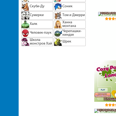
Скуби-Ду
Соник
Пони выс
Сумерки
Том и Джерри
Ханна
Халк
монтана
Черепашки-
Человек-паук
ниндзя
Школа
Шрек
монстров Хай
Площад
Пузырьки 