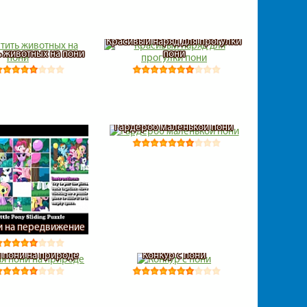
Красивый наряд для прогулки
ь животных на пони
пони
Гардероб маленькой пони
ни на передвижение
 пони на природе
Конкур с пони