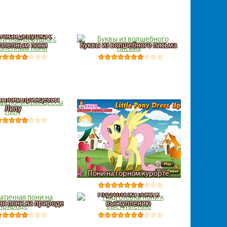
ичная девушка с
олепным пони
Буквы из волшебного письма
я пони принцессы
Лилу
Пони на горном курорте
Подготовка пони к
ая пони на природе
выступлению