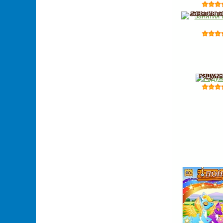
Занятия т
Радужн