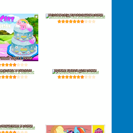
Велосипед из большой пони
чный торт с пони
ступает в балете
Яркие цвета для пони
отношение к пони