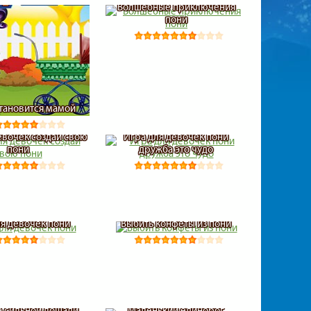
Волшебные приключения
пони
становится мамой
евочек создай свою
Игра для девочек пони
пони
дружба это чудо
ля девочек пони
Выбить конфеты из пони
а сильной лошади
Маленький единорог