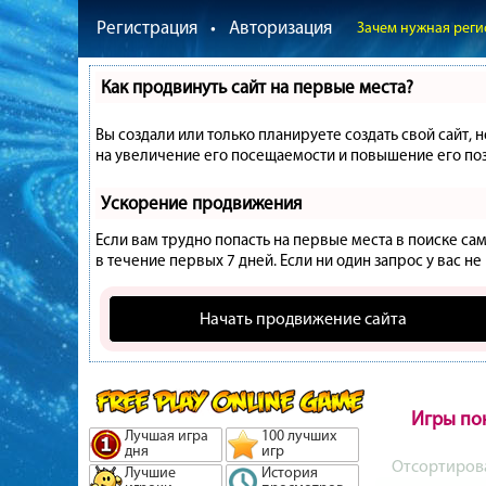
Регистрация
•
Авторизация
Зачем нужная реги
Как продвинуть сайт на первые места?
Вы создали или только планируете создать свой сайт, 
на увеличение его посещаемости и повышение его поз
Ускорение продвижения
Если вам трудно попасть на первые места в поиске с
в течение первых 7 дней. Если ни один запрос у вас не
Начать продвижение сайта
Игры по
Лучшая игра
100 лучших
дня
игр
Отсортиров
Лучшие
История