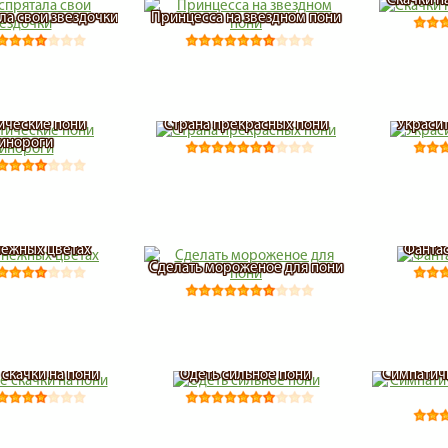
ла свои звездочки
Принцесса на звездном пони
ические пони
Страна прекрасных пони
Украси
инороги
нежных цветах
Фанта
Сделать мороженое для пони
 скачки на пони
Одеть сильное пони
Симпатич