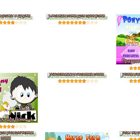
тупает в цирке
Сильная пони для прогулки
Праздни
Маленький стильный пони
Пони вы
ка для Пони
для развлечений
Тест на 
пони