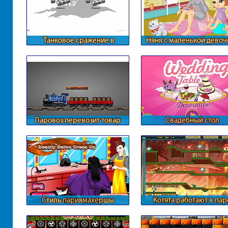
Танковое сражение в
Няня с маленькой девоч
лабиринте
Паровоз перевозит товар
Свадебный стол
Стиль парикмахершы
Котята работают в пар