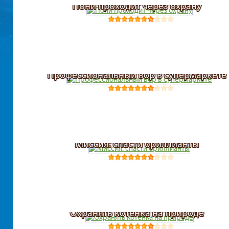
Пони проходит через охрану
Профессиональный вор в супермаркете
Миссия: спасти бриллианты
Охранять котенка на природе