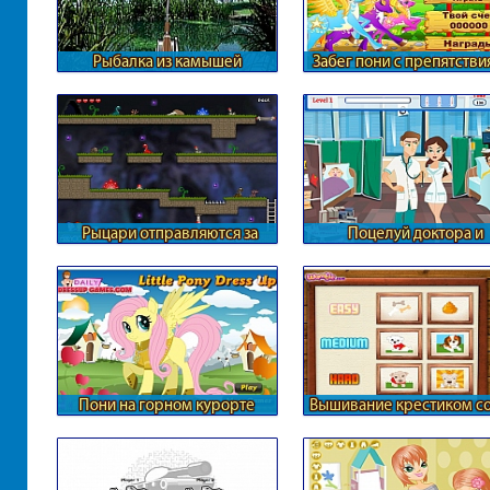
Рыбалка из камышей
Забег пони с препятств
Рыцари отправляются за
Поцелуй доктора и
принцессой
медсестры
Пони на горном курорте
Вышивание крестиком с