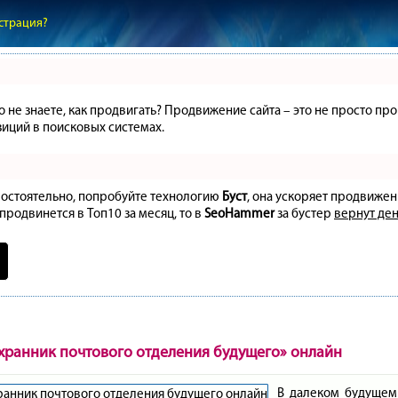
страция?
но не знаете, как продвигать? Продвижение сайта – это не просто 
иций в поисковых системах.
амостоятельно, попробуйте технологию
Буст
, она ускоряет продвижен
 продвинется в Топ10 за месяц, то в
SeoHammer
за бустер
вернут ден
хранник почтового отделения будущего» онлайн
В далеком будущем 