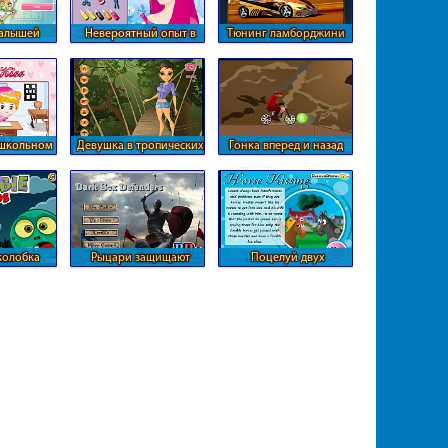
алышей
Невероятный опыт в
Тюнинг ламборджини
парикмахерской
 школьном
Девушка в тропических
Гонка вперед и назад
е
джунглях
колобка
Рыцари защищают
Поцелуй двух
границу
лошадей