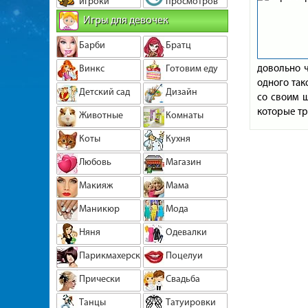
игроки
просмотров
Игры для девочек
Барби
Братц
довольно ч
Винкс
Готовим еду
одного так
Детский сад
Дизайн
со своим щ
которые тр
Животные
Комнаты
Коты
Кухня
Любовь
Магазин
Макияж
Мама
Маникюр
Мода
Няня
Одевалки
Парикмахерская
Поцелуи
Прически
Свадьба
Танцы
Татуировки