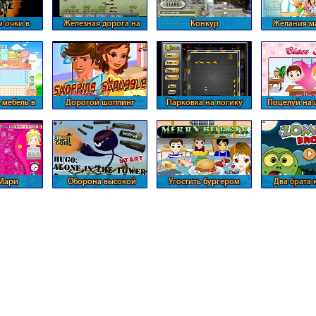
 очки в
Железная дорога на
Конкур
Желания м
Strike
новых участках
 мебель в
Дорогой шоппинг
Парковка на логику
Поцелуй на
Барби
урок
Мари
Оборона высокой
Угостить бургером
Два брата 
башни