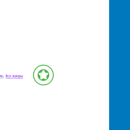
,
ие
Все жанры