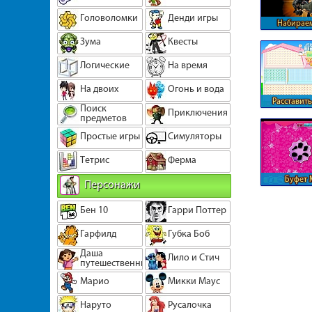
Головоломки
Денди игры
Набираем
Counter-
Зума
Квесты
Логические
На время
На двоих
Огонь и вода
Расставить
Поиск
Приключения
домике 
предметов
Простые игры
Симуляторы
Тетрис
Ферма
Буфет 
Персонажи
Бен 10
Гарри Поттер
Гарфилд
Губка Боб
Даша
Лило и Стич
путешественница
Марио
Микки Маус
Наруто
Русалочка