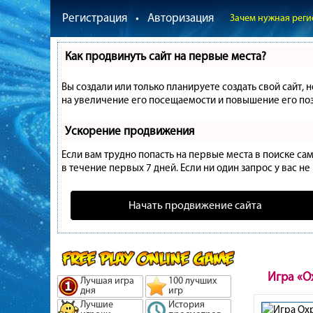
Регистрация
•
Авторизация
Зачем нужная реги
Как продвинуть сайт на первые места?
Вы создали или только планируете создать свой сайт, 
на увеличение его посещаемости и повышение его поз
Ускорение продвижения
Если вам трудно попасть на первые места в поиске с
в течение первых 7 дней. Если ни один запрос у вас не
Начать продвижение сайта
Игра «О
Лучшая игра
100 лучших
дня
игр
Лучшие
История