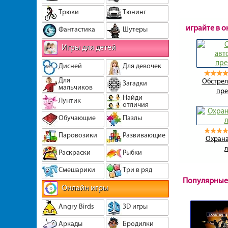
Трюки
Тюнинг
играйте в 
Фантастика
Шутеры
Игры для детей
Дисней
Для девочек
Для
Обстрел
Загадки
мальчиков
пре
Найди
Лунтик
отличия
Обучающие
Пазлы
Паровозики
Развивающие
Охрана
Раскраски
Рыбки
Смешарики
Три в ряд
Популярные
Онлайн игры
Angry Birds
3D игры
Аркады
Бродилки