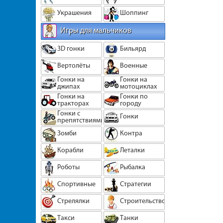
Украшения
Шоппинг
Игры для мальчиков
3D гонки
Бильярд
Вертолёты
Военные
Гонки на
Гонки на
джипах
мотоциклах
Гонки на
Гонки по
тракторах
городу
Гонки с
Гонки
препятствиями
Зомби
Контра
Корабли
Леталки
Роботы
Рыбалка
Спортивные
Стратегии
Стрелялки
Строительство
Такси
Танки