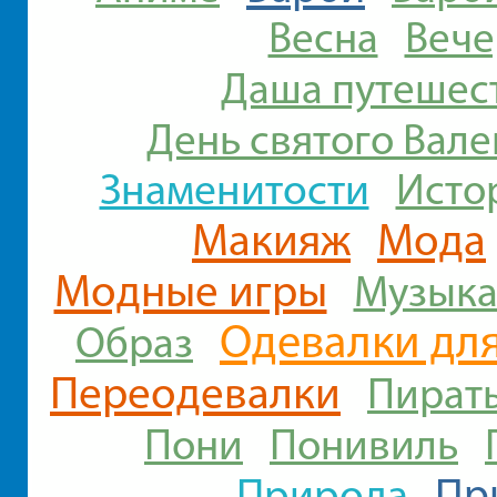
Весна
Вече
Даша путешес
День святого Вал
Знаменитости
Исто
Макияж
Мода
Модные игры
Музык
Одевалки для
Образ
Переодевалки
Пират
Пони
Понивиль
Природа
Пр