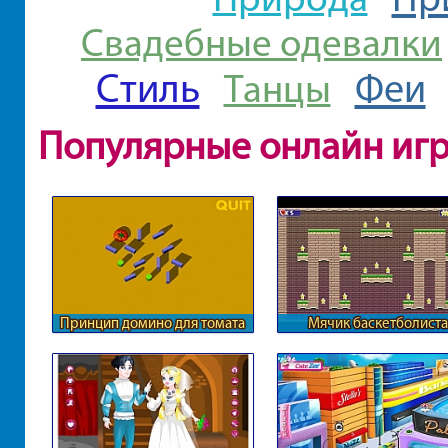
Свадебные одевалки
Стиль
Феи
Танцы
Популярные онлайн иг
Принцип домино для томата
Мячик баскетболиста