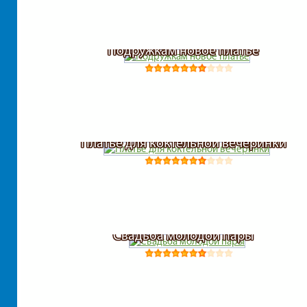
Подружкам новое платье
Платье для коктельной вечеринки
Свадьба молодой пары