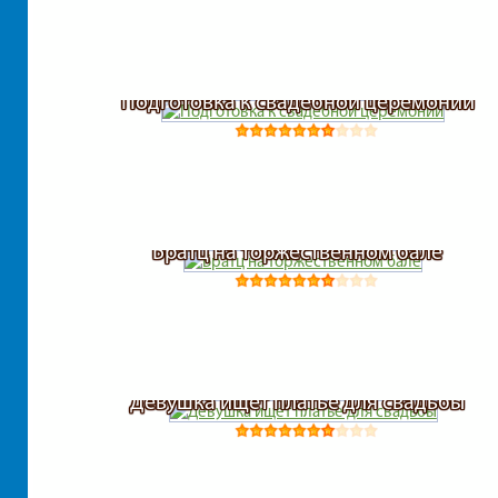
Подготовка к свадебной церемонии
Братц на торжественном бале
Девушка ищет платье для свадьбы