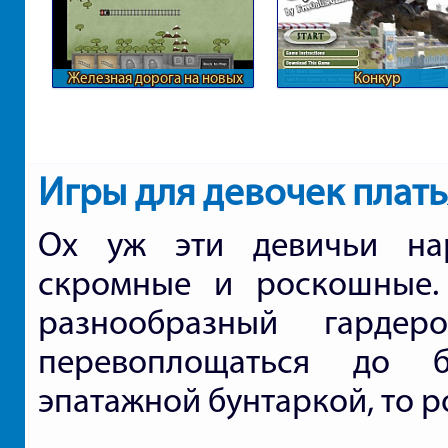
Железная дорога на новых
Конкур
участках
Игры для девочек плать
Ох уж эти девичьи нар
скромные и роскошные.
разнообразный гарде
перевоплощаться до б
эпатажной бунтаркой, то р