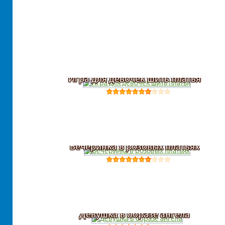
Игра для девочек шить платья
Вечеринка в розовых платьях
Девушка в образе ангела