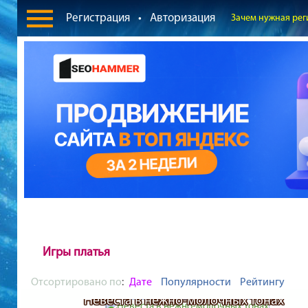
Регистрация
•
Авторизация
Зачем нужная рег
Игры платья
Отсортировано по
:
Дате
Популярности
Рейтингу
Невеста в нежно-молочных тонах