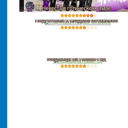
Невеста в готическом стиле
Подготовка к свадьбе ботаников
Модницы на Новый Год