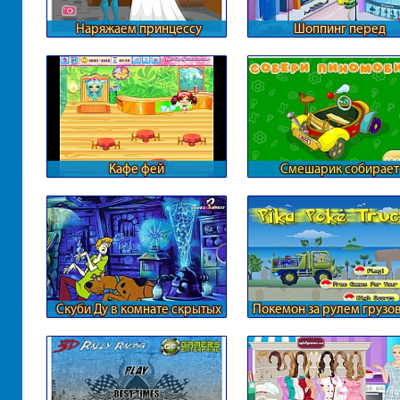
Наряжаем принцессу
Шоппинг перед
средневековья
фотосессией
Кафе фей
Смешарик собирает
автомобиль
Скуби Ду в комнате скрытых
Покемон за рулем грузо
номеров