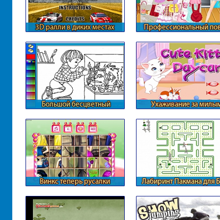
3D ралли в диких местах
Профессиональный по
Барби
Большой бесцветный
Ухаживание за милы
аквариум
котенком
Винкс теперь русалки
Лабиринт Пакмана для 
10