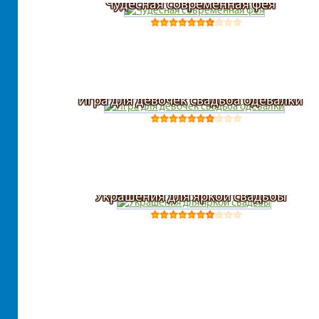
Чудесная современная фея
Игра для девочек свадьба одевалки
Украшения для яркой свадьбы