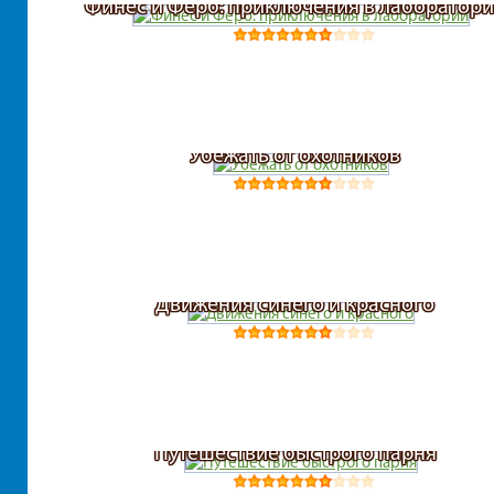
Финес и Ферб: приключения в лаборатор
Убежать от охотников
Движения синего и красного
Путешествие быстрого парня