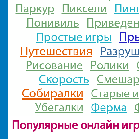
Пин
Паркур
Пиксели
Понивиль
Приведе
Пр
Простые игры
Путешествия
Разруш
Рисование
Ролики
Скорость
Смешар
Собиралки
Старые 
Ферма
Убегалки
Популярные онлайн иг