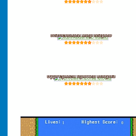
Маленький мир Марио
Бургермен против клоуна