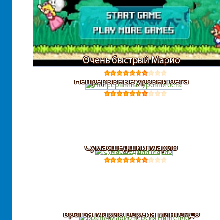
Очень быстрый Марио
Непрерывные уровни бега
Сумасшедший Марио
Братья Марио версия Нинтендо