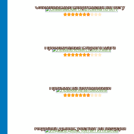
Олимпийские спортсмены по бегу
Приключения старого мага
Прыжки на автомобили
Индиана Джонс убегает из пещеры