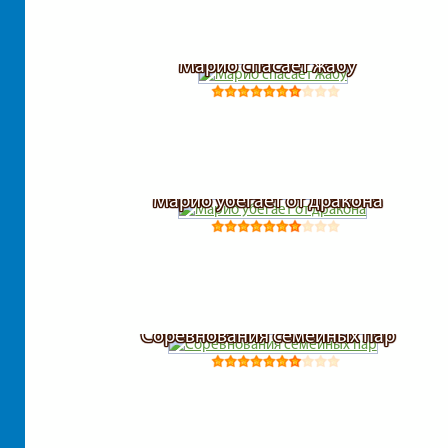
Марио спасает жабу
Марио убегает от дракона
Соревнования семейных пар