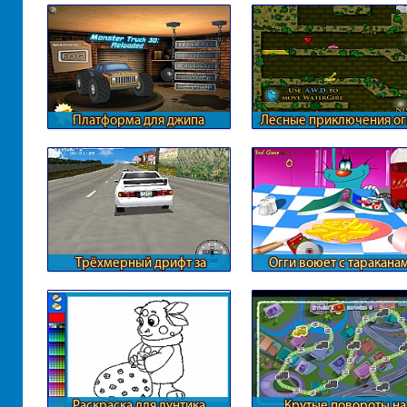
Платформа для джипа
Лесные приключения ог
воды
Трёхмерный дрифт за
Огги воюет с таракана
городом
Раскраска для лунтика
Крутые повороты на