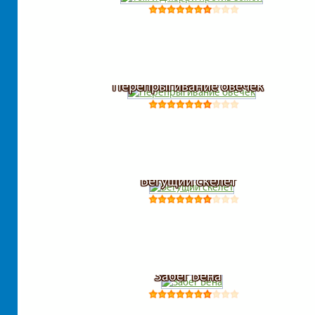
Перепрыгивание овечек
Бегущий скелет
Забег Бена