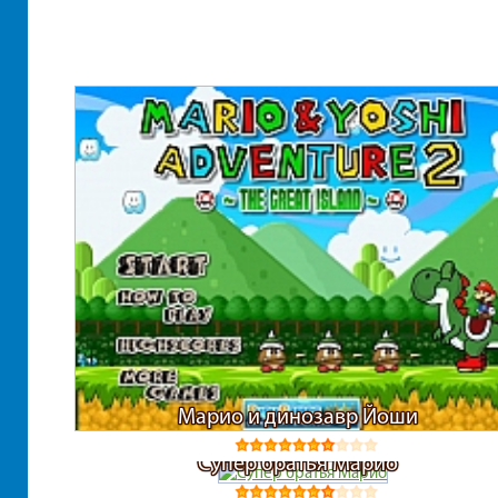
Марио и динозавр Йоши
Супер братья Марио