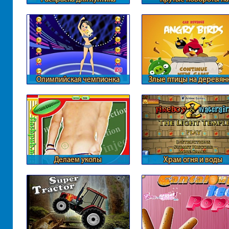
железной дороге
Олимпийская чемпионка
Злые птицы на деревян
автомобилях
Делаем уколы
Храм огня и воды