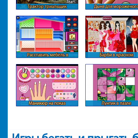
Трактор триальщик
Дыня для мороженог
Расставить мебель в
Барби в красном
кукольном доме
Маникюр на показ
Лунтик в пазле