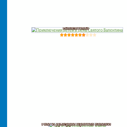
Приключения детей в День Святого
Валентина
Том и Джерри против зомби