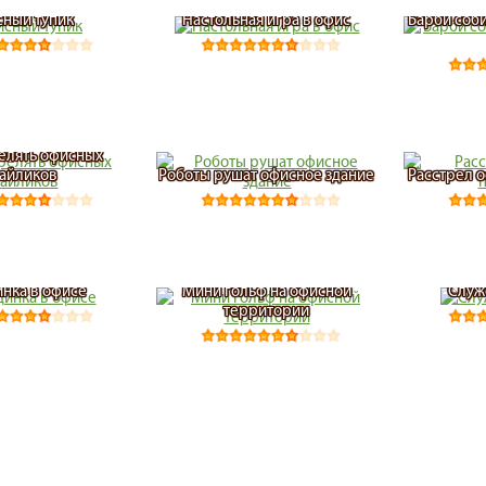
ный тупик
Настольная игра в офис
Барби соби
елять офисных
айликов
Роботы рушат офисное здание
Расстрел 
нка в офисе
Мини гольф на офисной
Служ
территории