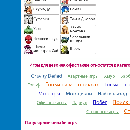
Скуби-Ду
Соник
Сумерки
Том и Джерри
Ханна
Халк
монтана
Черепашки-
Человек-паук
ниндзя
Школа
Шрек
монстров Хай
Игры для девочек офис также отностятся к катег
Gravity Defied
Азартные игры
Амур
Барб
Гонки на мотоциклах
Гонки с п
Гольф
Монстры
Мотоциклы
Найти выход
Поиск
Побег
Офисные игры
Паркур
Ст
Страшные игры
Популярные онлайн игры