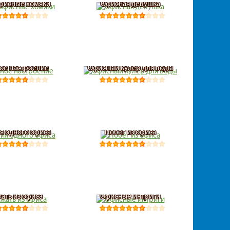
фисные хомяки
Офисная девушка
ое настроение
Офисный кулер для воды
я одного офиса
Побег из офиса
ать из офиса
Офисные интриги