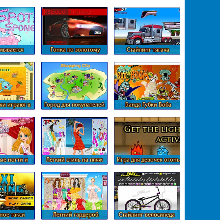
мывается
Гонка по золотому
Стайлинг тягача
рьками
лабиринту
трейлера
и играют в
Город для покупателей
Банда Губки Боба
нялки
ставит бомбы
ые ногти и
Легкий стиль на пляж
Игра для девочек огонь
уки
и вода
ное такси
Летний гардероб
Стайлинг велосипеда