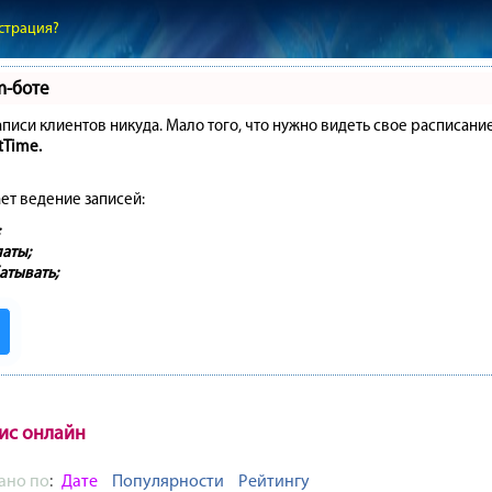
страция?
m-боте
записи клиентов никуда. Мало того, что нужно видеть свое расписани
tTime.
ет ведение записей:
аты;
атывать;
ис онлайн
ано по
:
Дате
Популярности
Рейтингу