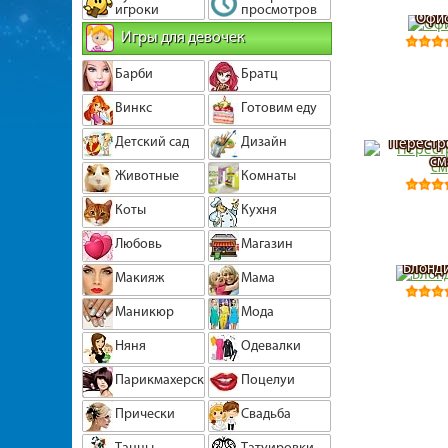
игроки
просмотров
Офис
Игры для девочек
Барби
Братц
Винкс
Готовим еду
Детский сад
Дизайн
Перестр
см
Животные
Комнаты
Коты
Кухня
Любовь
Магазин
Блонди
Макияж
Мама
Маникюр
Мода
Няня
Одевалки
Парикмахерская
Поцелуи
Прически
Свадьба
Танцы
Татуировки