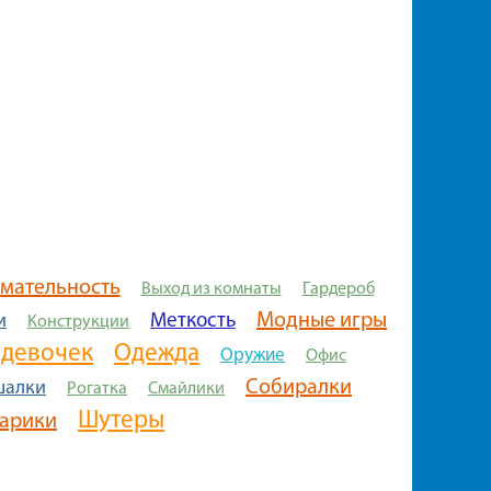
мательность
Выход из комнаты
Гардероб
Модные игры
Меткость
и
Конструкции
 девочек
Одежда
Оружие
Офис
Собиралки
шалки
Рогатка
Смайлики
Шутеры
арики