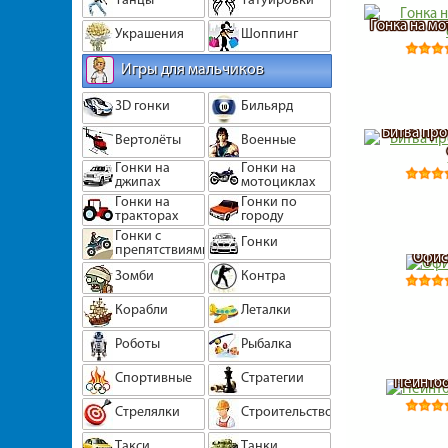
Гонка на м
Украшения
Шоппинг
Игры для мальчиков
3D гонки
Бильярд
Битва про
Вертолёты
Военные
Гонки на
Гонки на
джипах
мотоциклах
Гонки на
Гонки по
тракторах
городу
Гонки с
Гонки
препятствиями
Офис
Зомби
Контра
Корабли
Леталки
Роботы
Рыбалка
Спортивные
Стратегии
Пейнтбо
Стрелялки
Строительство
Такси
Танки