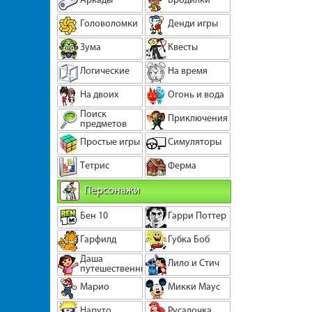
Головоломки
Денди игры
Зума
Квесты
Логические
На время
На двоих
Огонь и вода
Поиск
Приключения
предметов
Простые игры
Симуляторы
Тетрис
Ферма
Персонажи
Бен 10
Гарри Поттер
Гарфилд
Губка Боб
Даша
Лило и Стич
путешественница
Марио
Микки Маус
Наруто
Русалочка