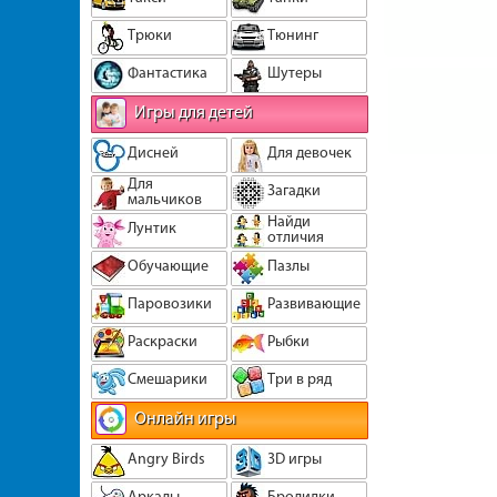
Трюки
Тюнинг
Фантастика
Шутеры
Игры для детей
Дисней
Для девочек
Для
Загадки
мальчиков
Найди
Лунтик
отличия
Обучающие
Пазлы
Паровозики
Развивающие
Раскраски
Рыбки
Смешарики
Три в ряд
Онлайн игры
Angry Birds
3D игры
Аркады
Бродилки