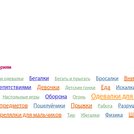
ориям
Вни
Бегалки
Бросалки
и одевалки
Бегать и прыгать
Девочки
Еда
репятствиями
Искалк
Детские гонки
Одевалки для
Оборона
Настольные игры
Огонь
 предметов
Прыжки
Поцелуйчики
Разру
Работа
релялки для мальчиков
Ш
Физика
Тир
Убегалки