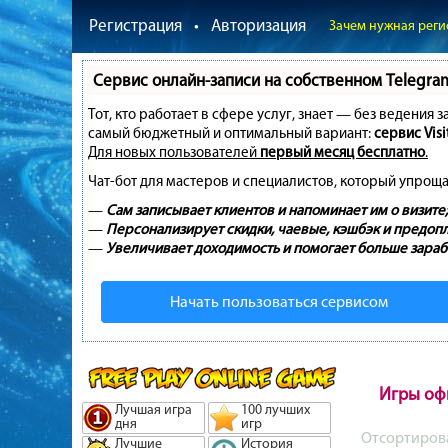
Регистрация
•
Авторизация
Зачем нужная реги
Сервис онлайн-записи на собственном Telegra
Тот, кто работает в сфере услуг, знает — без ведения 
самый бюджетный и оптимальный вариант:
сервис Visi
Для новых пользователей
первый месяц бесплатно
.
Чат-бот для мастеров и специалистов, который упроща
—
Сам записывает клиентов и напоминает им о визите;
—
Персонализирует скидки, чаевые, кэшбэк и предопл
—
Увеличивает доходимость и помогает больше зараб
Начать пользоваться сервисом
Игры оф
Лучшая игра
100 лучших
дня
игр
Отсортиров
Лучшие
История