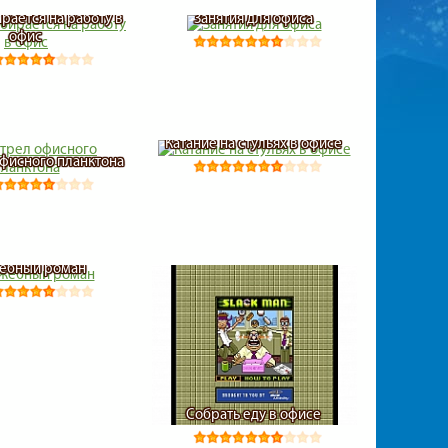
рается на работу в
Занятия для офиса
офис
Катание на стульях в офисе
офисного планктона
ебный роман
Собрать еду в офисе