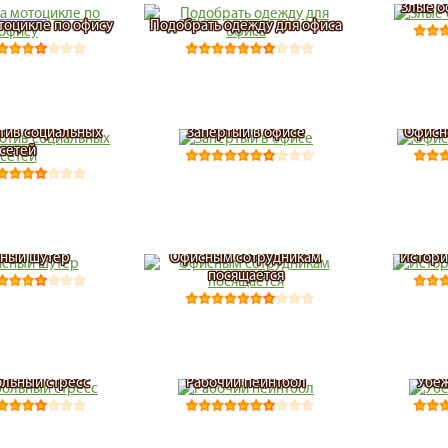
Злые о
отоцикле по офису
Подобрать одежду для офиса
тив социальных
Запертый в офисе
Офисн
сетей
ный шутер
Офисным сотрудникам
Истори
посящается
льный стресс
Рабочий пейнтбол
Убеж