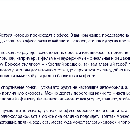
пони
действия которых происходят в офисе. В данном жанре представлен
дь сколько в офисе разных кабинетов, столов, стенок и других преп
 несколько раундов ожесточенных боев, а именно боев с применени
елок. Так, например, в фильме «Неудержимые» финальная и решаю
м Брюсом Уиллисом – «Крепкий орешек», так там главный герой 
потому, что там достаточно места, где спрятаться, очень удобно вз
ановятся наживкой для разных бандитов и мафиози.
спортивные гонки. Пускай это будут не настоящие автомобили, а,
 приличную скорость. Можно делать перегонки каких-то животных,
т первый к финишу. Фантазировать можно как угодно, главное, чтобы
ужно что-то искать, где как не офисе хорошо что-то спрятать, а 
рячо-холодно», вот в офисе она отлично подойдет. Прятать можно
стоящие прятки, ведь есть места куда может залезть человек и попр