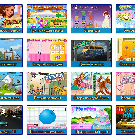
любой ценой
Три пони для забега
Стиль для
Боб от
мусульманки
пузы
уничтожает
Создать платье для
Дикий автобус
Смешарик
ных солдат
Барби
дого
итвы танков
Патрик развозит
Флора из клуба Винкс
Идеальн
пиццу
р
на Ауди ТТ
Простая математика
Праздничный торт с
Скорост